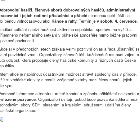
Dobrovolní hasiči, členové sborů dobrovolných hasičů, administrativní
racovníci i jejich rodinní příslušníci a přátelé
se mohou opět těšit na
oblíbenou volnočasovou akci
Kánoe a rafty.
Termín je
v sobotu 4. července.
radiční setkání nabízí možnost aktivního odpočinku, sportovního vyžití a
příjemného neformálního setkání v přátelské atmosféře mimo běžné pracovní 
polkové povinnosti.
kce si v předchozích letech získala velmi pozitivní ohlas a řada účastníků s
a ni pravidelně vrací. Organizátory zároveň těší každoročně rostoucí zájem o
uto událost, která propojuje členy hasičské komunity z různých částí České
epubliky.
Cílem akce je nabídnout účastníkům možnost strávit společný čas v přírodě,
žít si vodácké aktivity a posílit vzájemné vztahy mezi členy sborů i jejich
lízkými.
Podrobné informace o termínu, místě konání a způsobu přihlášení naleznete
v
přiložené pozvánce
. Organizátoři uvítají, pokud bude pozvánka sdílena mezi
ednotlivými sbory SDH, okresními a krajskými sdruženími i dalšími členy
hasičské organizace.