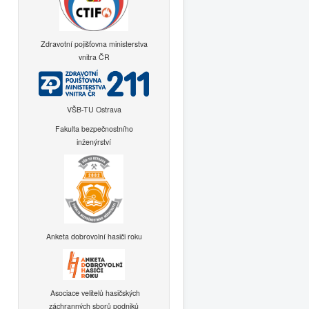
Zdravotní pojišťovna ministerstva
vnitra ČR
VŠB-TU Ostrava
Fakulta bezpečnostního
inženýrství
Anketa dobrovolní hasiči roku
Asociace velitelů hasičských
záchranných sborů podniků