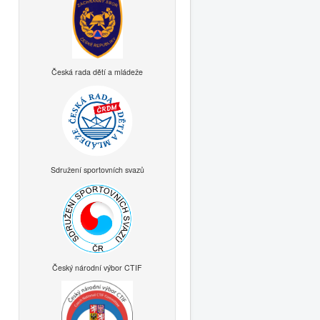
Česká rada dětí a mládeže
Sdružení sportovních svazů
Český národní výbor CTIF