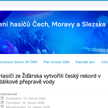
ovelizace Stanov SH ČMS
Plán činnosti 2026
Kalendář akcí
Výho
Hasiči ze Žďárska vytvořili český rekord v
dálkové přepravě vody
Podrobnosti
Zveřejněno: 18. červen 2026
Vytvořeno: 18. červen 2026
Aktualizováno: 18. červen 2026