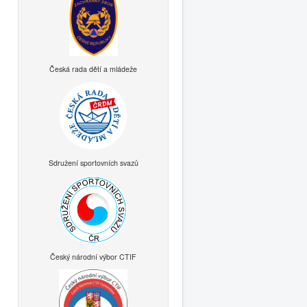
Česká rada dětí a mládeže
Sdružení sportovních svazů
Český národní výbor CTIF