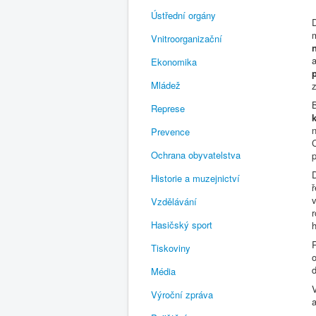
Ústřední orgány
D
Vnitroorganizační
Ekonomika
Mládež
Represe
Prevence
Ochrana obyvatelstva
Historie a muzejnictví
v
Vzdělávání
Hasičský sport
h
Tiskoviny
Média
Výroční zpráva