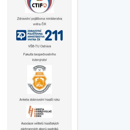
Zdravotní pojišťovna ministerstva
vnitra ČR
VŠB-TU Ostrava
Fakulta bezpečnostního
inženýrství
Anketa dobrovolní hasiči roku
Asociace velitelů hasičských
záchranných sborů podniků