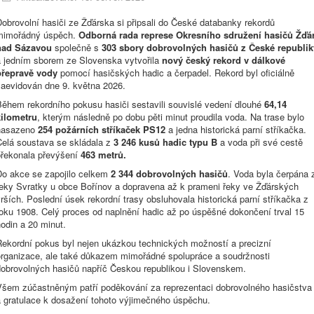
obrovolní hasiči ze Žďárska si připsali do České databanky rekordů
mimořádný úspěch.
Odborná rada represe Okresního sdružení hasičů Žďá
nad Sázavou
společně s
303 sbory dobrovolných hasičů z České republik
a jedním sborem ze Slovenska vytvořila
nový český rekord v dálkové
přepravě vody
pomocí hasičských hadic a čerpadel. Rekord byl oficiálně
zaevidován dne 9. května 2026.
Během rekordního pokusu hasiči sestavili souvislé vedení dlouhé
64,14
kilometru
, kterým následně po dobu pěti minut proudila voda. Na trase bylo
nasazeno
254 požárních stříkaček PS12
a jedna historická parní stříkačka.
Celá soustava se skládala z
3 246 kusů hadic typu B
a voda při své cestě
překonala převýšení
463 metrů.
Do akce se zapojilo celkem
2 344 dobrovolných hasičů
. Voda byla čerpána 
řeky Svratky u obce Bořínov a dopravena až k prameni řeky ve Žďárských
rších. Poslední úsek rekordní trasy obsluhovala historická parní stříkačka z
roku 1908. Celý proces od naplnění hadic až po úspěšné dokončení trval 15
odin a 20 minut.
Rekordní pokus byl nejen ukázkou technických možností a precizní
organizace, ale také důkazem mimořádné spolupráce a soudržnosti
dobrovolných hasičů napříč Českou republikou i Slovenskem.
Všem zúčastněným patří poděkování za reprezentaci dobrovolného hasičstva
a gratulace k dosažení tohoto výjimečného úspěchu.