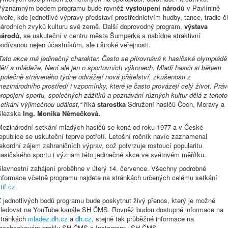
Významným bodem programu bude rovněž
vystoupení národů
v Pavlínině
voře, kde jednotlivé výpravy představí prostřednictvím hudby, tance, tradic či
národních zvyků kulturu své země. Další doprovodný program,
výstava
národů,
se uskuteční v centru města Šumperka a nabídne atraktivní
odívanou nejen účastníkům, ale i široké veřejnosti.
„Tato akce má jedinečný charakter. Často se přirovnává k hasičské olympiádě
ětí a mládeže. Není ale jen o sportovních výkonech. Mladí hasiči si během
polečně stráveného týdne odvážejí nová přátelství, zkušenosti z
ezinárodního prostředí i vzpomínky, které je často provázejí celý život. Prá
ropojení sportu, společných zážitků a poznávání různých kultur dělá z tohoto
etkání výjimečnou událost,“
říká
starostka
Sdružení hasičů Čech, Moravy a
Slezska
Ing. Monika Němečková.
Mezinárodní setkání mladých hasičů se koná od roku 1977 a v České
epublice se uskuteční teprve potřetí. Letošní ročník navíc zaznamenal
ekordní zájem zahraničních výprav, což potvrzuje rostoucí popularitu
hasičského sportu i význam této jedinečné akce ve světovém měřítku.
Slavnostní zahájení proběhne v úterý 14. července. Všechny podrobné
informace včetně programu najdete na stránkách určených celému setkání
tif.cz.
Z jednotlivých bodů programu bude poskytnut živý přenos, který je možné
sledovat na YouTube kanále SH ČMS. Rovněž budou dostupné informace na
stránkách
mladez.dh.cz
a
dh.cz
, stejně tak průběžné informace na
facebookovém profilu SH ČMS a Instagramu SH ČMS.