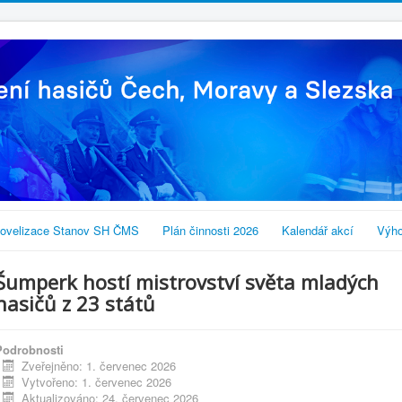
ovelizace Stanov SH ČMS
Plán činnosti 2026
Kalendář akcí
Výho
Šumperk hostí mistrovství světa mladých
hasičů z 23 států
Podrobnosti
Zveřejněno: 1. červenec 2026
Vytvořeno: 1. červenec 2026
Aktualizováno: 24. červenec 2026