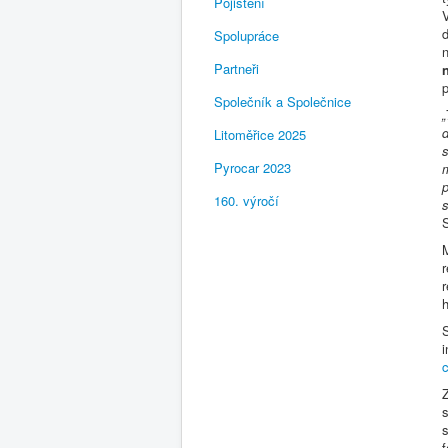
Pojištění
d
Spolupráce
Partneři
p
Společník a Společnice
d
Litoměřice 2025
s
Pyrocar 2023
m
p
160. výročí
s
r
r
c