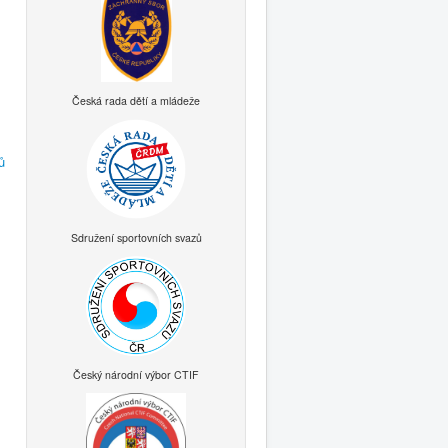
Česká rada dětí a mládeže
ů
Sdružení sportovních svazů
Český národní výbor CTIF