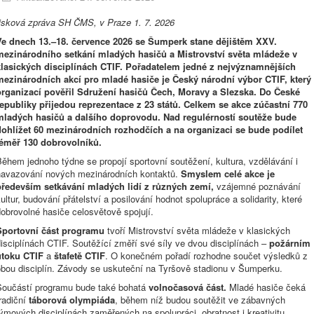
tisková zpráva SH ČMS, v Praze 1. 7. 2026
Ve dnech 13.–18. července 2026 se Šumperk stane dějištěm XXV.
mezinárodního setkání mladých hasičů a Mistrovství světa mládeže v
klasických disciplínách CTIF. Pořadatelem jedné z nejvýznamnějších
mezinárodních akcí pro mladé hasiče je Český národní výbor CTIF, který
organizací pověřil Sdružení hasičů Čech, Moravy a Slezska. Do České
republiky přijedou reprezentace z 23 států. Celkem se akce zúčastní 770
mladých hasičů a dalšího doprovodu. Nad regulérností soutěže bude
dohlížet 60 mezinárodních rozhodčích a na organizaci se bude podílet
téměř 130 dobrovolníků.
ěhem jednoho týdne se propojí sportovní soutěžení, kultura, vzdělávání i
navazování nových mezinárodních kontaktů.
Smyslem celé akce je
především setkávání mladých lidí z různých zemí,
vzájemné poznávání
ultur, budování přátelství a posilování hodnot spolupráce a solidarity, které
obrovolné hasiče celosvětově spojují.
Sportovní část programu
tvoří Mistrovství světa mládeže v klasických
isciplínách CTIF. Soutěžící změří své síly ve dvou disciplínách –
požárním
útoku CTIF
a
štafetě CTIF
. O konečném pořadí rozhodne součet výsledků z
obou disciplín. Závody se uskuteční na Tyršově stadionu v Šumperku.
Součástí programu bude také bohatá
volnočasová část.
Mladé hasiče čeká
radiční
táborová olympiáda
, během níž budou soutěžit ve zábavných
ýmových disciplínách zaměřených na spolupráci, obratnost i kreativitu.