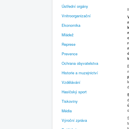
Ústřední orgány
Vnitroorganizační
Ekonomika
Mládež
Represe
Prevence
Ochrana obyvatelstva
B
Historie a muzejnictví
k
Vzdělávání
d
Hasičský sport
d
Tiskoviny
Média
Výroční zpráva
t
t