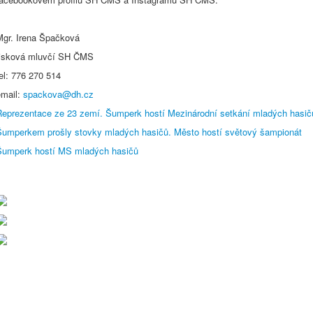
Mgr. Irena Špačková
tisková mluvčí SH ČMS
el: 776 270 514
email:
spackova@dh.cz
Reprezentace ze 23 zemí. Šumperk hostí Mezinárodní setkání mladých hasič
Šumperkem prošly stovky mladých hasičů. Město hostí světový šampionát
Šumperk hostí MS mladých hasičů