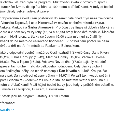
e čtvrtek 28. září byla na programu Mistrovství světa v požárním sportu
 tureckém Izmiru disciplína běh na 100 metrů s překážkami. A tady si české
týmy dělaly velké naděje. A právem!
V dopoledním závodu žen postoupily do semifinále hned čtyři naše závodnice
– Veronika Krpcová, Lucie Hirmerová (v novém osobním rekordu 16,83),
Markéta Marková a
Šárka Jiroušová
. Pro účast ve finále si doběhly Markéta 
Šárka a v něm svými výkony (16,74 a 15,95) braly hned dvě medaile. Markét
časem 16,48 bronz a Šárka se časem 16,00 stala mistryní světa!!! Tým
obsadil druhé místo do celkového hodnocení. V průběžném pořadí se česá
děvčata drří na třetím místě za Ruskem a Beloruskem.
aké v odpolední soutěži mužů se Češi neztratili! Skvělé časy Dana Klvani
15,23), Lukáše Kroupy (15,42), Martina Lidmily (15,65), Václava Divoše
16,03), Pavla Krpce (16,30), Václava Novotného (17,03) zajistily národní
eprezentaci druhé místo do celkového hodnocení. Celý den vyvrcholil
emifinálovými běhy, do nichž nastoupili
Dan Klvaňa
a Lukáš Kroupa. Ve
inále pak Dan předvedl úžasný výkon – 14,97!!! Porazil tak hvězdu požární
sportu Vladimira Sidorenka z Ruska a stal se mistrem světa v běhu na 100
metrů s překážkami! Muži hájící české barvy jsou tedy v průběžném pořadí n
4. místě za Ukrajinou, Ruskem, Běloruskem.
 pátek jsou na programu štafety 4 x 100 metrů.
Informace:
www.dh.cz