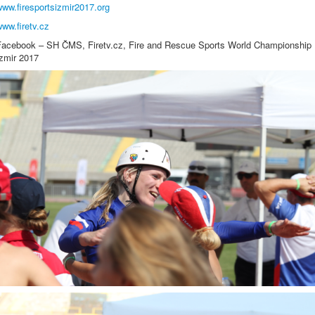
ww.firesportsizmir2017.org
ww.firetv.cz
Facebook – SH ČMS, Firetv.cz, Fire and Rescue Sports World Championship
Izmir 2017