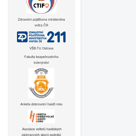
Zdravotní pojišťovna ministerstva
vnitra ČR
VŠB-TU Ostrava
Fakulta bezpečnostního
inženýrství
Anketa dobrovolní hasiči roku
Asociace velitelů hasičských
záchranných sborů podniků