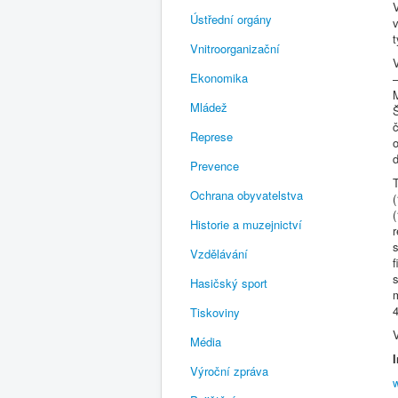
V
Ústřední orgány
v
Vnitroorganizační
Ekonomika
Mládež
Represe
Prevence
T
Ochrana obyvatelstva
(
(
Historie a muzejnictví
r
s
Vzdělávání
f
Hasičský sport
Tiskoviny
V
Média
Výroční zpráva