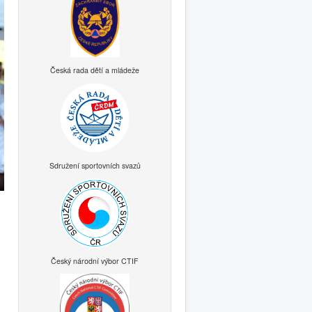
Česká rada dětí a mládeže
Sdružení sportovních svazů
Český národní výbor CTIF