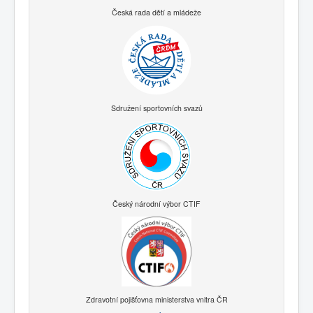
Česká rada dětí a mládeže
Sdružení sportovních svazů
Český národní výbor CTIF
Zdravotní pojišťovna ministerstva vnitra ČR