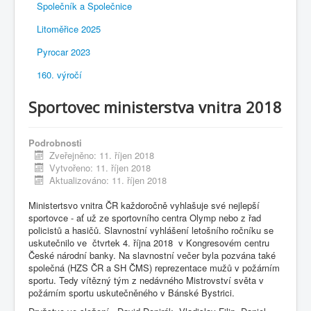
Společník a Společnice
Litoměřice 2025
Pyrocar 2023
160. výročí
Sportovec ministerstva vnitra 2018
Podrobnosti
Zveřejněno: 11. říjen 2018
Vytvořeno: 11. říjen 2018
Aktualizováno: 11. říjen 2018
Ministertsvo vnitra ČR každoročně vyhlašuje své nejlepší
sportovce - ať už ze sportovního centra Olymp nebo z řad
policistů a hasičů. Slavnostní vyhlášení letošního ročníku se
uskutečnilo ve čtvrtek 4. října 2018 v Kongresovém centru
České národní banky. Na slavnostní večer byla pozvána také
společná (HZS ČR a SH ČMS) reprezentace mužů v požárním
sportu. Tedy vítězný tým z nedávného Mistrovství světa v
požárním sportu uskutečněného v Bánské Bystrici.