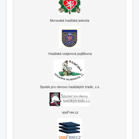
Moravská hasičská jednota
Hasičská vzájemná pojišťovna
Spolek pro obnovu hasičských tradic, z.s.
vpsFree.cz