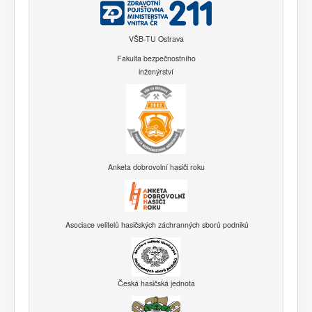
VŠB-TU Ostrava
Fakulta bezpečnostního
inženýrství
Anketa dobrovolní hasiči roku
Asociace velitelů hasičských záchranných sborů podniků
Česká hasičská jednota