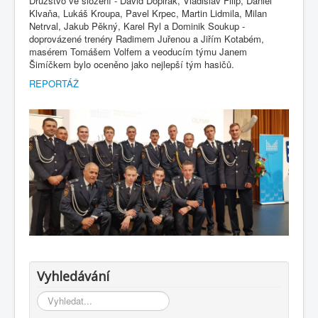
Družstvo ve složení - David Dopirák, Vladislav Filip, Daniel
Klvaňa, Lukáš Kroupa, Pavel Krpec, Martin Lidmila, Milan
Netrval, Jakub Pěkný, Karel Ryl a Dominik Soukup -
doprovázené trenéry Radimem Juřenou a Jiřím Kotabém,
masérem Tomášem Volfem a veoducím týmu Janem
Šimíčkem bylo oceněno jako nejlepší tým hasičů.
REPORTÁŽ
Vyhledávání
Vyhledávání...