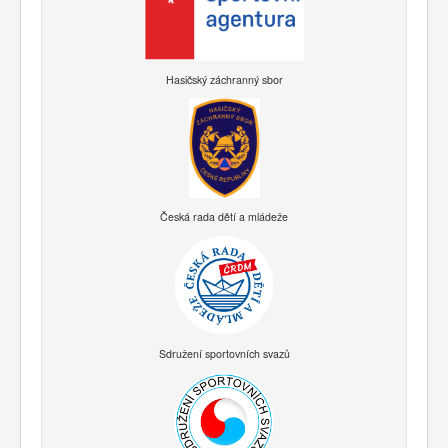
Hasičský záchranný sbor
Česká rada dětí a mládeže
Sdružení sportovních svazů