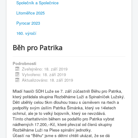
Společník a Společnice
Litoměřice 2025
Pyrocar 2023
160. výročí
Běh pro Patrika
Podrobnosti
Zveřejněno: 18. září 2019
Vytvořeno: 18. září 2019
Aktualizováno: 18. září 2019
Mladí hasiči SDH Luže se 7. září zúčastnili Běhu pro Patrika,
který pořádala skupina Rozběháme Luži a Spinalníček Lužský.
Děti uběhly celou 5km dlouhou trasu s úsměvem na rtech a
podpořily svým úsilím Patrika Šimánka, který ve 14letech
ochrnul, ale je to velký bojovník, který se nevzdává.
Tímto charitativním během se podařilo pro Patrika vybrat
nádherných 17.200,--Kč, které převzal od členů skupiny
Rozběháme Luži na Plese spinální jednotky.
Účastí na "Běhu" jsme s dětmi chtěli ukázat, že se dá