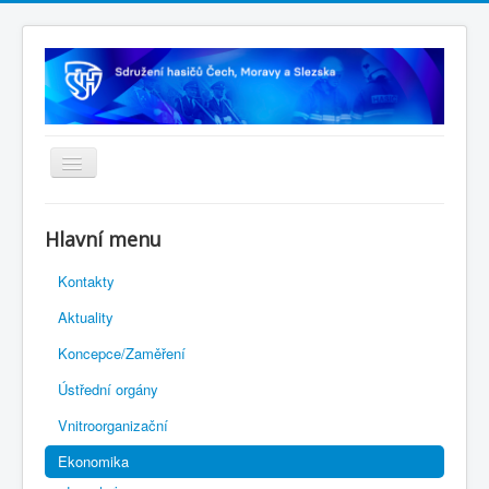
Úvodní stránka
Hlavní menu
Rejstřík sportu
Kontakty
Novelizace Stanov SH ČMS
Aktuality
Plán činnosti 2026
Koncepce/Zaměření
Kalendář akcí
Ústřední orgány
Výhody pro členy
Vnitroorganizační
Portál REDENOX
Ekonomika