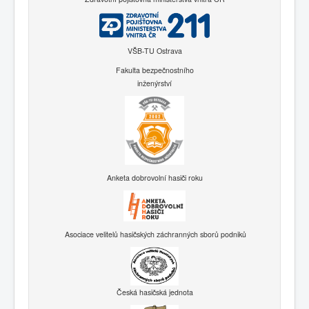
VŠB-TU Ostrava
Fakulta bezpečnostního
inženýrství
Anketa dobrovolní hasiči roku
Asociace velitelů hasičských záchranných sborů podniků
Česká hasičská jednota