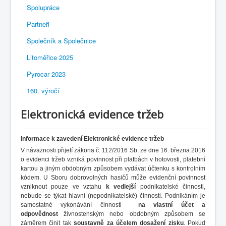
Spolupráce
Partneři
Společník a Společnice
Litoměřice 2025
Pyrocar 2023
160. výročí
Elektronická evidence tržeb
Informace k zavedení Elektronické evidence tržeb
V návaznosti přijetí zákona č. 112/2016 Sb. ze dne 16. března 2016
o evidenci tržeb vzniká povinnost při platbách v hotovosti, platební
kartou a jiným obdobným způsobem vydávat účtenku s kontrolním
kódem. U Sboru dobrovolných hasičů může evidenční povinnost
vzniknout pouze ve vztahu
k vedlejší
podnikatelské činnosti,
nebude se týkat hlavní (nepodnikatelské) činnosti. Podnikáním je
samostatné vykonávání činnosti
na vlastní účet a
odpovědnost
živnostenským nebo obdobným způsobem se
záměrem činit tak
soustavně za účelem dosažení zisku
. Pokud