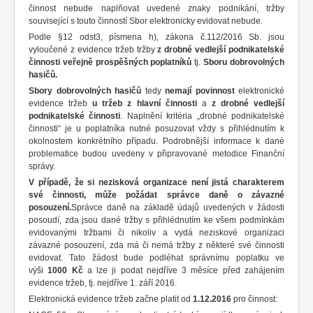
činnost nebude naplňovat uvedené znaky podnikání, tržby
související s touto činností Sbor elektronicky evidovat nebude.
Podle §12 odst3, písmena h), zákona č.112/2016 Sb. jsou
vyloučené z evidence tržeb tržby
z drobné vedlejší podnikatelské
činnosti veřejně prospěšných poplatníků
tj.
Sboru dobrovolných
hasičů.
Sbory dobrovolných hasičů
tedy
nemají povinnost
elektronické
evidence tržeb
u tržeb z hlavní činnosti
a
z drobné vedlejší
podnikatelské činnosti
. Naplnění kritéria „drobné podnikatelské
činnosti“ je u poplatníka nutné posuzovat vždy s přihlédnutím k
okolnostem konkrétního případu. Podrobnější informace k dané
problematice budou uvedeny v připravované metodice Finanční
správy.
V případě, že si nezisková organizace není jistá charakterem
své činnosti, může požádat správce daně o závazné
posouzení.
Správce daně na základě údajů uvedených v žádosti
posoudí, zda jsou dané tržby s přihlédnutím ke všem podmínkám
evidovanými tržbami či nikoliv a vydá neziskové organizaci
závazné posouzení, zda má či nemá tržby z některé své činnosti
evidovat. Tato žádost bude podléhat správnímu poplatku ve
výši
1000 Kč
a lze ji podat nejdříve 3 měsíce před zahájením
evidence tržeb, tj. nejdříve 1. září 2016.
Elektronická evidence tržeb začne platit od
1.12.2016
pro činnost: