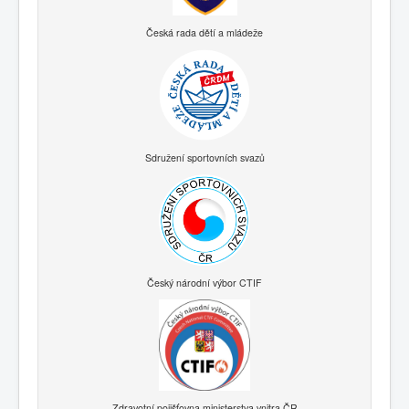
Česká rada dětí a mládeže
Sdružení sportovních svazů
Český národní výbor CTIF
Zdravotní pojišťovna ministerstva vnitra ČR