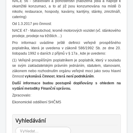
NACE 56 - Stravování a pohostinství (nabízena jídla a nápoje k
okamžité konzumaci, a to ať již jsou konzumována na místě či
nikoliv, restaurace, hospody, kavárny, kantýny, stánky, zmrzlináři,
catering)
Od 1.3.2017 pro činnost:
NACE 47 - Maloobchod, kromě motorových vozidel (vč. stánkového
prodeje, prodeje na tržištích…)
Pro informaci uvádíme ještě definici veřejně prospěšného
poplatníka, která je uvedena v zákoně 586/1992 Sb. ze dne 20.
listopadu 1992 o daních z příjmů v § 17a , kde je uvedeno:
(1) Veřejně prospěšným poplatníkem je poplatník, který v souladu
se svým zakladatelským právním jednáním, statutem, stanovami,
zákonem nebo rozhodnutím orgánu veřejné moci jako svou hlavní
činnost
vykonává činnost
,
která není podnikáním
.
Další informace budou postupně doplňovány s ohledem na
vydání metodiky Finanční správou.
Zpracovalo:
Ekonomické oddělení SHČMS
Vyhledávání
Vyhledávání...