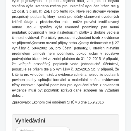
výše příjmů/výnosů z předcházejícího roku, zda jsou či nejsou
splněna výše uvedená kritéria pro uplatnění vyloučení tržeb dle §
12 odst. 3 písm. h) ZoET pro tento rok. Nově registrovaný veřejně
prospěšný poplatník, který nemá pro účely stanovení uvedených
kritérií údaje z předchozího roku, může provést kvalifikovaný
odhad. Jsou-li splněny výše uvedené podmínky, pak nemá
poplatník povinnost v roce následujícím platby z drobné vedlejší
činnosti evidovat. Pro účely posouzení vyloučení tržeb z evidence
se příjmem/výnosem rozumí příjmy nebo výnosy definované v § 27
vyhlášky č. 504/2002 Sb, pro účetní jednotky, u kterých hlavním
předmětem činnosti není podnikání, pokud účtují v soustavě
podvojného účetnictví ve znění platném do 31. 12. 2015. V případě,
že veřejně prospěšný poplatník vede jednoduché účetnictví,
posuzuje se příjem dle § 5 vyhlášky č. 325/2015 Sb. V případě, že
kritéria pro vyloučení tržeb z evidence splněna nejsou, je poplatník
povinen platby splňující formální a materiální kritéria evidované
tržby evidovat. Splnění podmínek pro vyloučení tržeb z povinnosti
evidence musí být poplatník správci daně schopen na vyžádání
doložit.
Zpracovalo: Ekonomické oddělení SHČMS dne 15.9.2016
Vyhledávání
Vyhledávání...