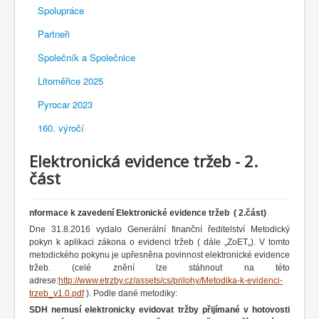
Spolupráce
Partneři
Společník a Společnice
Litoměřice 2025
Pyrocar 2023
160. výročí
Elektronická evidence tržeb - 2.
část
nformace k zavedení Elektronické evidence tržeb ( 2.část)
Dne 31.8.2016 vydalo Generální finanční ředitelství Metodický
pokyn k aplikaci zákona o evidenci tržeb ( dále „ZoET„). V tomto
metodického pokynu je upřesněna povinnost elektronické evidence
tržeb. (celé znění lze stáhnout na této
adrese:
http://www.etrzby.cz/assets/cs/prilohy/Metodika-k-evidenci-
trzeb_v1.0.pdf
). Podle dané metodiky:
SDH nemusí elektronicky evidovat tržby přijímané v hotovosti