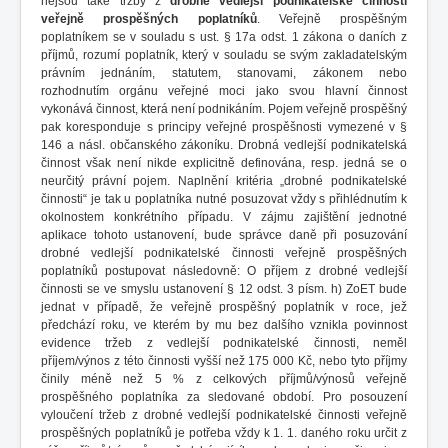
nejsou také tržby z
drobné vedlejší podnikatelské činnosti
veřejně prospěšných poplatníků
. Veřejně prospěšným
poplatníkem se v souladu s ust. § 17a odst. 1 zákona o daních z
příjmů, rozumí poplatník, který v souladu se svým zakladatelským
právním jednáním, statutem, stanovami, zákonem nebo
rozhodnutím orgánu veřejné moci jako svou hlavní činnost
vykonává činnost, která není podnikáním. Pojem veřejně prospěšný
pak koresponduje s principy veřejné prospěšnosti vymezené v §
146 a násl. občanského zákoníku. Drobná vedlejší podnikatelská
činnost však není nikde explicitně definována, resp. jedná se o
neurčitý právní pojem. Naplnění kritéria „drobné podnikatelské
činnosti“ je tak u poplatníka nutné posuzovat vždy s přihlédnutím k
okolnostem konkrétního případu. V zájmu zajištění jednotné
aplikace tohoto ustanovení, bude správce daně při posuzování
drobné vedlejší podnikatelské činnosti veřejně prospěšných
poplatníků postupovat následovně: O příjem z drobné vedlejší
činnosti se ve smyslu ustanovení § 12 odst. 3 písm. h) ZoET bude
jednat v případě, že veřejně prospěšný poplatník v roce, jež
předchází roku, ve kterém by mu bez dalšího vznikla povinnost
evidence tržeb z vedlejší podnikatelské činnosti, neměl
příjem/výnos z této činnosti vyšší než 175 000 Kč, nebo tyto příjmy
činily méně než 5 % z celkových příjmů/výnosů veřejně
prospěšného poplatníka za sledované období. Pro posouzení
vyloučení tržeb z drobné vedlejší podnikatelské činnosti veřejně
prospěšných poplatníků je potřeba vždy k 1. 1. daného roku určit z