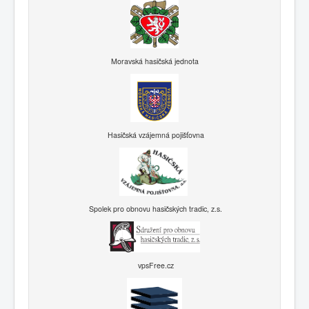
Moravská hasičská jednota
Hasičská vzájemná pojišťovna
Spolek pro obnovu hasičských tradic, z.s.
vpsFree.cz