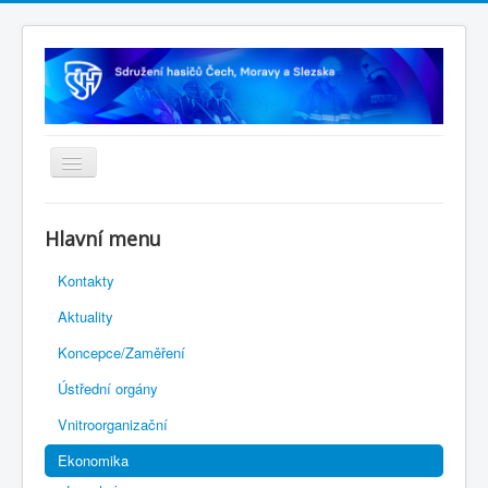
Úvodní stránka
Hlavní menu
Rejstřík sportu
Kontakty
Novelizace Stanov SH ČMS
Aktuality
Plán činnosti 2026
Koncepce/Zaměření
Kalendář akcí
Ústřední orgány
Výhody pro členy
Vnitroorganizační
Portál REDENOX
Ekonomika