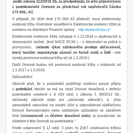
podle zákona 112/2016 Sb, za předpokladu, že jeho příjem/výnos
z podnikatelské činnosti za předchozí rok nepřekročil částku
175 000,- Kč.
V případě, že SDH limit 175 000,-Kč překročí, musí elektronicky
evidovat tržby. Podrobné vysvětlení k Elektronické evidenci tržeb je
uvedeno na stránkách Finanční správy :
http://www.etrzby.cz/
Elektronická evidence tržeb zahajuje k 1.12.2016 u ubytovacích a
stravovacích služeb (kod NACE 55,56 ) – u stravování se jedná o
provozovnu (
nebude týkat stánkového prodeje občerstvení,
který hostům neposkytuje zázemí ve formě stolů a židlí -
kde
vzniká povinnost evidovat tržby až od 1.3.2018.)
Další činnosti budou mít povinnost evidovat tržby v hotovosti od
1.3.2017 a 1.3.2018.
Odůvodnění:
Obecně platí, že u poplatníků podléhají evidenci pouze příjmy
z
podnikání
, kterým se má na mysli činnost obsažená v definici
podnikatele uvedené v § 420 odst. 1 zákona č. 89/2012 Sb.,
občanský zákoník (dále jen „občanský zákoník“), tj. „Kdo
samostatně vykonává na vlastní účet a odpovědnost výdělečnou
činnost živnostenským nebo obdobným způsobem se záměrem
činit tak
soustavně
za
účelem dosažení zisku
, je považován se
zřetelem k této činnosti za podnikatele.“
Podle ustanovení § 12 odst. 3 písm. h) ZoET evidovanou tržbou