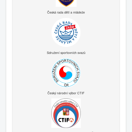
Česká rada dětí a mládeže
Sdružení sportovních svazů
Český národní výbor CTIF