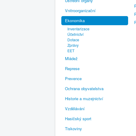
Ústřední orgány
Vnitroorganizační
Ekonomika
P
Inventarizace
Účetnictví
Dotace
Zprávy
EET
Mládež
Represe
Prevence
Ochrana obyvatelstva
Historie a muzejnictví
Vzdělávání
Hasičský sport
Tiskoviny