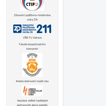
Zdravotní pojišťovna ministerstva
vnitra ČR
VŠB-TU Ostrava
Fakulta bezpečnostního
inženýrství
Anketa dobrovolní hasiči roku
Asociace velitelů hasičských
záchranných sborů podniků