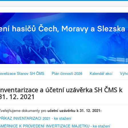
ovelizace Stanov SH ČMS
Plán činnosti 2026
Kalendář akcí
Výho
Inventarizace a účetní uzávěrka SH ČMS k
31. 12. 2021
Zveřejňujeme dokumenty pro
učetní uzávěrku k 31. 12. 2021:
PŘÍKAZ INVENTARIZACI 2021 - ke stažení
SMĚRNICE K PROVEDENÍ INVERTIZACE MAJETKU - ke stažení