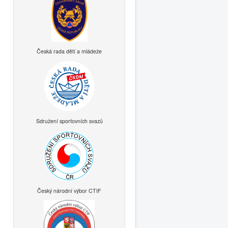
Česká rada dětí a mládeže
Sdružení sportovních svazů
Český národní výbor CTIF