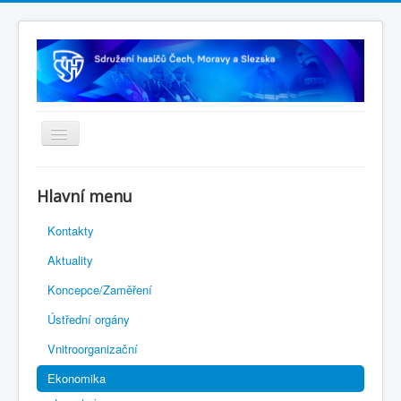
Úvodní stránka
Hlavní menu
Rejstřík sportu
Kontakty
Novelizace Stanov SH ČMS
Aktuality
Plán činnosti 2026
Koncepce/Zaměření
Kalendář akcí
Ústřední orgány
Výhody pro členy
Vnitroorganizační
Portál REDENOX
Ekonomika