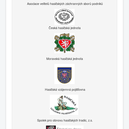
Asociace velitelů hasičských záchranných sborů podniků
Česká hasičská jednota
Moravská hasičská jednota
Hasičská vzájemná pojišťovna
Spolek pro obnovu hasičských tradic, z.s.