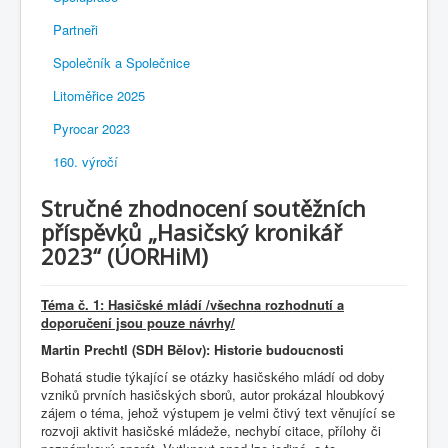
Partneři
Společník a Společnice
Litoměřice 2025
Pyrocar 2023
160. výročí
Stručné zhodnocení soutěžních
příspěvků „Hasičský kronikář
2023“ (ÚORHiM)
Téma č. 1: Hasičské mládí
/všechna rozhodnutí a
doporučení jsou pouze návrhy/
Martin Prechtl (SDH Bělov): Historie budoucnosti
Bohatá studie týkající se otázky hasičského mládí od doby
vzniků prvních hasičských sborů, autor prokázal hloubkový
zájem o téma, jehož výstupem je velmi čtivý text věnující se
rozvoji aktivit hasičské mládeže, nechybí citace, přílohy či