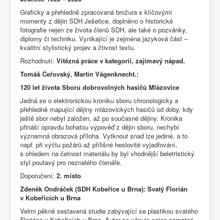
Graficky a přehledně zpracovaná brožura s klíčovými
momenty z dějin SDH Ješetice, doplněno o historické
fotografie nejen ze života členů SDH, ale také o pozvánky,
diplomy či techniku. Vynikající je zejména jazyková část –
kvalitní stylistický projev a čtivost textu.
Rozhodnutí:
Vítězná práce v kategorii, zajímavý nápad.
Tomáš Čeřovský,
Martin Vágenknecht.:
120 let života Sboru dobrovolných hasičů Mlázovice
Jedná se o elektronickou kroniku sboru chronologicky a
přehledně mapující dějiny mlázovických hasičů od doby, kdy
ještě sbor nebyl založen, až po současné dějiny. Kronika
přináší opravdu bohatou výpověď z dějin sboru, nechybí
významná obrazová příloha. Vytknout snad lze jediné, a to
např. při výčtu požárů až přílišné heslovité vyjadřování,
s ohledem na četnost materiálu by byl vhodnější beletristický
styl poutavý pro neznalého čtenáře.
Doporučení:
2. místo
Zdeněk Ondráček (SDH Kobeřice u Brna): Svatý Florián
v Kobeřicích u Brna
Velmi pěkně sestavená studie zabývající se plastikou svatého
Floriána v Kobeřicích u Brna. Autor se věnuje nejen samotné