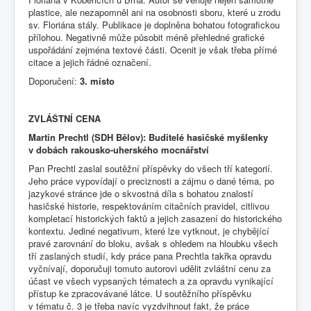
plastice, ale nezapomněl ani na osobnosti sboru, které u zrodu
sv. Floriána stály. Publikace je doplněna bohatou fotografickou
přílohou. Negativně může působit méně přehledné grafické
uspořádání zejména textové části. Ocenit je však třeba přímé
citace a jejich řádné označení.
Doporučení:
3. místo
ZVLÁŠTNÍ CENA
Martin Prechtl (SDH Bělov): Buditelé hasičské myšlenky
v dobách rakousko-uherského mocnářství
Pan Prechtl zaslal soutěžní příspěvky do všech tří kategorií.
Jeho práce vypovídají o preciznosti a zájmu o dané téma, po
jazykové stránce jde o skvostná díla s bohatou znalostí
hasičské historie, respektováním citačních pravidel, citlivou
kompletací historických faktů a jejich zasazení do historického
kontextu. Jediné negativum, které lze vytknout, je chybějící
pravé zarovnání do bloku, avšak s ohledem na hloubku všech
tří zaslaných studií, kdy práce pana Prechtla takřka opravdu
vyčnívají, doporučuji tomuto autorovi udělit zvláštní cenu za
účast ve všech vypsaných tématech a za opravdu vynikající
přístup ke zpracovávané látce. U soutěžního příspěvku
v tématu č. 3 je třeba navíc vyzdvihnout fakt, že práce