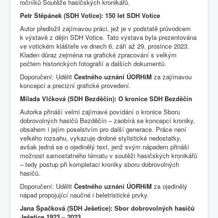
ročníků Soutěže hasičských kronikářů.
Petr Štěpánek (SDH Votice): 150 let SDH Votice
Autor předložil zajímavou práci, jež je v podstatě průvodcem
k výstavě z dějin SDH Votice. Tato výstava byla prezentována
ve votickém klášteře ve dnech 6. září až 29. prosince 2023.
Kladen důraz zejména na grafické zpracování s velkým
počtem historických fotografií a dalších dokumentů.
Doporučení: Udělit
Čestného uznání ÚORHiM
za zajímavou
koncepci a precizní grafické provedení.
Milada Vlčková (SDH Bezděčín): O kronice SDH Bezděčín
Autorka přináší velmi zajímavé povídání o kronice Sboru
dobrovolných hasičů Bezděčín – zaobírá se koncepcí kroniky,
obsahem i jejím poselstvím pro další generace. Práce není
velkého rozsahu, vykazuje drobné stylistické nedostatky,
avšak jedná se o ojedinělý text, jenž svým nápadem přináší
možnost samostatného tématu v soutěži hasičských kronikářů
– tedy postup při kompletaci kroniky sboru dobrovolných
hasičů.
Doporučení: Udělit
Čestného uznání ÚORHiM
za ojedinělý
nápad propojující naučné i beletristické prvky.
Jana Špačková (SDH Ješetice): Sbor dobrovolných hasičů
Ješetice 1923 – 2023