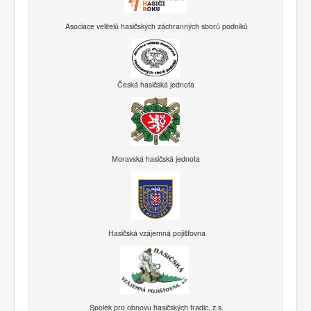
Asociace velitelů hasičských záchranných sborů podniků
Česká hasičská jednota
Moravská hasičská jednota
Hasičská vzájemná pojišťovna
Spolek pro obnovu hasičských tradic, z.s.