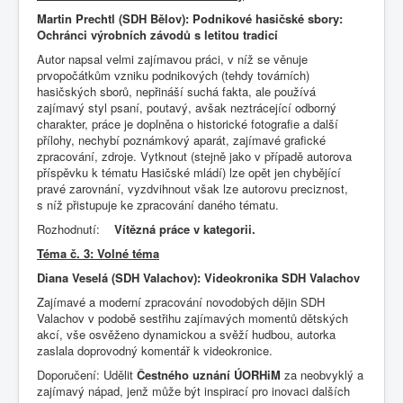
Martin Prechtl (SDH Bělov): Podnikové hasičské sbory:
Ochránci výrobních závodů s letitou tradicí
Autor napsal velmi zajímavou práci, v níž se věnuje
prvopočátkům vzniku podnikových (tehdy továrních)
hasičských sborů, nepřináší suchá fakta, ale používá
zajímavý styl psaní, poutavý, avšak neztrácející odborný
charakter, práce je doplněna o historické fotografie a další
přílohy, nechybí poznámkový aparát, zajímavé grafické
zpracování, zdroje. Vytknout (stejně jako v případě autorova
příspěvku k tématu Hasičské mládí) lze opět jen chybějící
pravé zarovnání, vyzdvihnout však lze autorovu preciznost,
s níž přistupuje ke zpracování daného tématu.
Rozhodnutí:
Vítězná práce v kategorii.
Téma č. 3: Volné téma
Diana Veselá (SDH Valachov): Videokronika SDH Valachov
Zajímavé a moderní zpracování novodobých dějin SDH
Valachov v podobě sestřihu zajímavých momentů dětských
akcí, vše osvěženo dynamickou a svěží hudbou, autorka
zaslala doprovodný komentář k videokronice.
Doporučení: Udělit
Čestného uznání ÚORHiM
za neobvyklý a
zajímavý nápad, jenž může být inspirací pro inovaci dalších