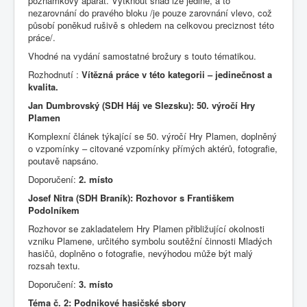
poznámkový aparát. Vytknout snad lze jediné, a to
nezarovnání do pravého bloku /je pouze zarovnání vlevo, což
působí poněkud rušivě s ohledem na celkovou preciznost této
práce/.
Vhodné na vydání samostatné brožury s touto tématikou.
Rozhodnutí :
Vítězná práce v této kategorii – jedinečnost a
kvalita.
Jan Dumbrovský (SDH Háj ve Slezsku): 50. výročí Hry
Plamen
Komplexní článek týkající se 50. výročí Hry Plamen, doplněný
o vzpomínky – citované vzpomínky přímých aktérů, fotografie,
poutavě napsáno.
Doporučení:
2. místo
Josef Nitra (SDH Braník): Rozhovor s Františkem
Podolníkem
Rozhovor se zakladatelem Hry Plamen přibližující okolnosti
vzniku Plamene, určitého symbolu soutěžní činnosti Mladých
hasičů, doplněno o fotografie, nevýhodou může být malý
rozsah textu.
Doporučení:
3. místo
Téma č. 2: Podnikové hasičské sbory