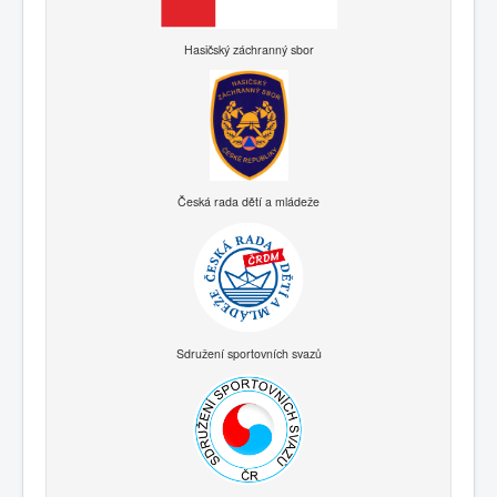
Hasičský záchranný sbor
Česká rada dětí a mládeže
Sdružení sportovních svazů