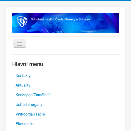
Úvodní stránka
Hlavní menu
Rejstřík sportu
Kontakty
Novelizace Stanov SH ČMS
Aktuality
Plán činnosti 2026
Koncepce/Zaměření
Kalendář akcí
Ústřední orgány
Výhody pro členy
Vnitroorganizační
Portál REDENOX
Ekonomika