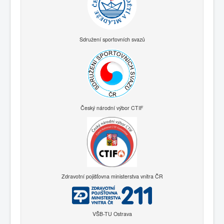
Sdružení sportovních svazů
Český národní výbor CTIF
Zdravotní pojišťovna ministerstva vnitra ČR
VŠB-TU Ostrava