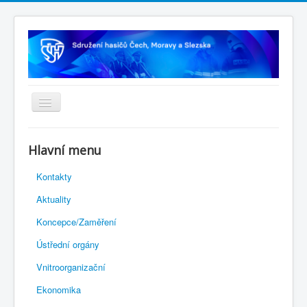
Úvodní stránka
Hlavní menu
Rejstřík sportu
Kontakty
Novelizace Stanov SH ČMS
Aktuality
Plán činnosti 2026
Koncepce/Zaměření
Kalendář akcí
Ústřední orgány
Výhody pro členy
Vnitroorganizační
Portál REDENOX
Ekonomika