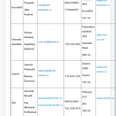
www.osh-
Pumprla
604133982
463
osh@osh-
kromeriz.cz
Kroměříž
Jitka
kromeriz.cz
774049207
Kroměříž
Krylová
767 01
Palackého
náměstí
Václav
www.osh-
293,
Holásek
Uherské
uh.net
osh.uh@tiscali.cz
Uherské
Hradiště
Naděžda
733 544 683
Hrad.
Dyčková
686 01
Svárov
Jaromír
www.osh-
1082
Polanský
kancelar@osh-
vsetin.cz
Vsetín
vsetin.cz
Vsetín
Blanka
778 870 155
Šochová
755 01
Vlastimil
Přílucká
Nevařil
213
starosta@oshzlin.cz
www.oshzlin.cz
604213461
Zlín
Ing.
Zlín
kancelar@oshzlin.cz
Michaela
722 530 073
760 01
Dočkalová