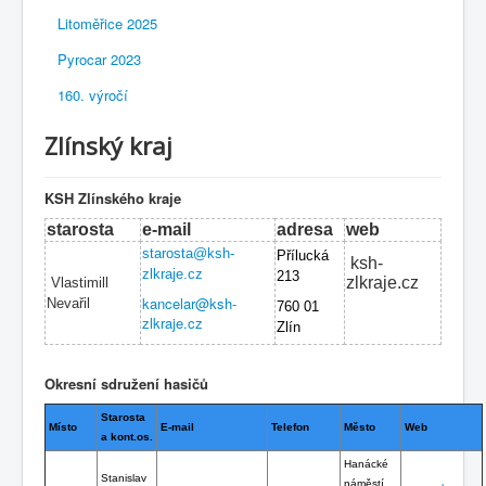
Litoměřice 2025
Pyrocar 2023
160. výročí
Zlínský kraj
KSH Zlínského kraje
starosta
e-mail
adresa
web
starosta@ksh-
Přílucká
ksh-
zlkraje.cz
213
zlkraje.cz
Vlastimill
kancelar@ksh-
Nevařil
760 01
zlkraje.cz
Zlín
Okresní sdružení hasičů
Starosta
Místo
E-mail
Telefon
Město
Web
a kont.os.
Hanácké
Stanislav
náměstí