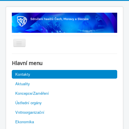
Úvodní stránka
Hlavní menu
Rejstřík sportu
Kontakty
Novelizace Stanov SH ČMS
Aktuality
Plán činnosti 2026
Koncepce/Zaměření
Kalendář akcí
Ústřední orgány
Výhody pro členy
Vnitroorganizační
Portál REDENOX
Ekonomika