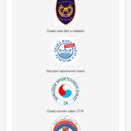
Česká rada dětí a mládeže
Sdružení sportovních svazů
Český národní výbor CTIF