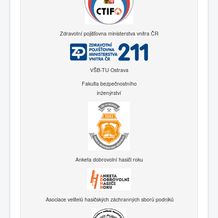
Zdravotní pojišťovna ministerstva vnitra ČR
VŠB-TU Ostrava
Fakulta bezpečnostního
inženýrství
Anketa dobrovolní hasiči roku
Asociace velitelů hasičských záchranných sborů podniků