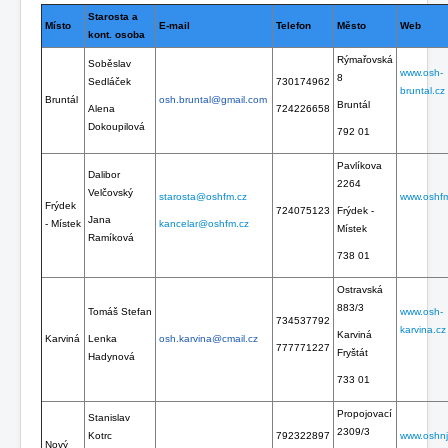
Starosta a
Místo
E-mail
Telefon
Město
Web
kont. osoba
Rýmařovská
Soběslav
www.osh-
8
Sedláček
730174962
bruntal.cz
Bruntál
osh.bruntal@gmail.com
Bruntál
Alena
724226658
Dokoupilová
792 01
Pavlíkova
Dalibor
2264
Velčovský
starosta@oshfm.cz
www.oshfm
Frýdek
724075123
Frýdek -
Jana
- Místek
kancelar@oshfm.cz
Místek
Ramíková
738 01
Ostravská
883/3
Tomáš Stefan
www.osh-
734537792
karvina.cz
Karviná
Karviná
Lenka
osh.karvina@cmail.cz
777771227
Fryštát
Hadynová
733 01
Propojovací
Stanislav
2309/3
Kotrc
792322897
www.oshnj
Nový