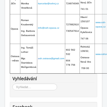
Nový Jičín
Jičín
Monika
kancelar@oshnj.cz
724874049
Veselková
741 01
Hlavní
Roman
150/107
www.osh-
Krusberský
727882910
opava.cz
info@osh-opava.cz
Opava-
Opava
Ing. Barbora
730547914
Kylešovice
Gebauerová
747 06
Rolnická
Ing. Tomáš
602 562
139/32,
Lefner
532
www.oshov
Ostrava
Ostrava-
Mgr.
o
sh.ostrava@gmail.com
- město
604
Nová Ves
Stanislava
778 756
Močigembová
709 00
Vyhledávání
Vyhledávání...