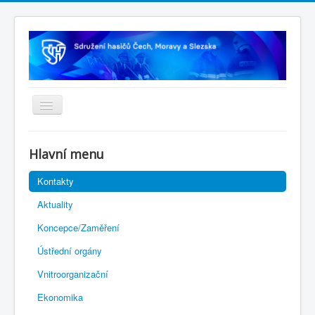
Úvodní stránka
Hlavní menu
Rejstřík sportu
Kontakty
Novelizace Stanov SH ČMS
Aktuality
Plán činnosti 2026
Koncepce/Zaměření
Kalendář akcí
Ústřední orgány
Výhody pro členy
Vnitroorganizační
Portál REDENOX
Ekonomika