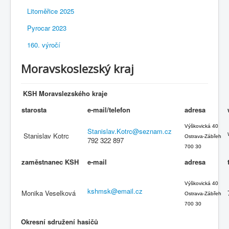
Litoměřice 2025
Pyrocar 2023
160. výročí
Moravskoslezský kraj
KSH Moravslezského kraje
starosta
e-mail/telefon
adresa
Výškovická 40
Stanislav.Kotrc@seznam.cz
Stanislav Kotrc
Ostrava-Zábřeh
792 322 897
700 30
zaměstnanec KSH
e-mail
adresa
Výškovická 40
kshmsk@email.cz
Monika Veselková
Ostrava-Zábřeh
700 30
Okresní sdružení hasičů