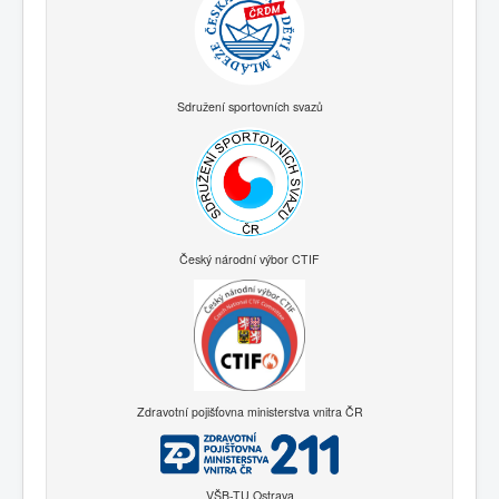
Sdružení sportovních svazů
Český národní výbor CTIF
Zdravotní pojišťovna ministerstva vnitra ČR
VŠB-TU Ostrava