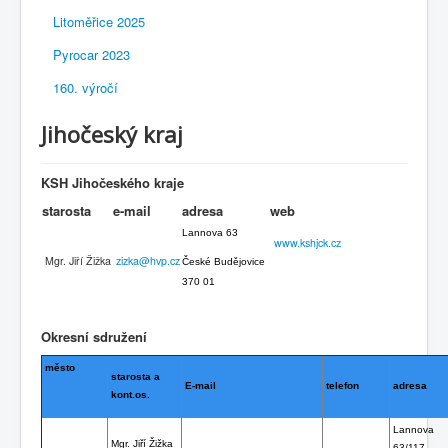
Litoměřice 2025
Pyrocar 2023
160. výročí
Jihočeský kraj
KSH Jihočeského kraje
starosta
e-mail
adresa
web
Lannova 63
www.kshjck.cz
Mgr. Jiří Žižka
zizka@hvp.cz
České Budějovice
370 01
Okresní sdružení
město
starosta a
E-mail
telefon
adresa
kont.os.
Lannova
Mgr. Jiří Žižka
63/117