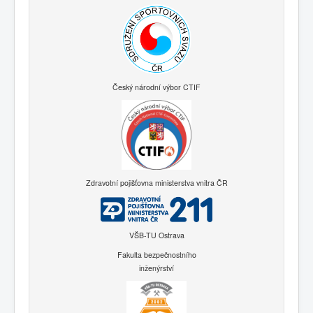
Český národní výbor CTIF
Zdravotní pojišťovna ministerstva vnitra ČR
VŠB-TU Ostrava
Fakulta bezpečnostního
inženýrství