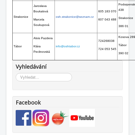
Podsrpens
Jaroslava
438
Boukalová
605 183 070
Strakonice
osh.strakonice@seznam.cz
Strakonice
Marcela
607 043 488
Soukupová
386 01
Kosova 28
Alois Pazdera
724268038
Tábor
Tábor
Klára
info@oshtabor.cz
724 053 545
Peclinovská
390 02
Vyhledávání
Vyhledávání...
Facebook