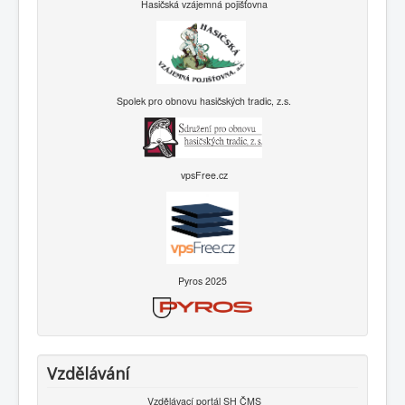
Hasičská vzájemná pojišťovna
Spolek pro obnovu hasičských tradic, z.s.
vpsFree.cz
Pyros 2025
Vzdělávání
Vzdělávací portál SH ČMS