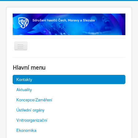
Úvodní stránka
Hlavní menu
Rejstřík sportu
Kontakty
Novelizace Stanov SH ČMS
Aktuality
Plán činnosti 2026
Koncepce/Zaměření
Kalendář akcí
Ústřední orgány
Výhody pro členy
Vnitroorganizační
Portál REDENOX
Ekonomika