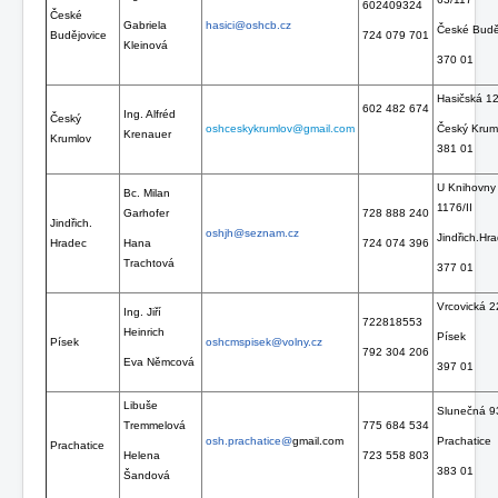
602409324
České
Gabriela
hasici@oshcb.cz
České Budě
Budějovice
724 079 701
Kleinová
370 01
Hasičská 1
602 482 674
Ing. Alfréd
Český
oshceskykrumlov@gmail.com
Český Krum
Krenauer
Krumlov
381 01
U Knihovny
Bc. Milan
1176/II
Garhofer
728 888 240
Jindřich.
oshjh@seznam.cz
Jindřich.Hr
Hradec
Hana
724 074 396
Trachtová
377 01
Vrcovická 
Ing. Jiří
722818553
Heinrich
Písek
Písek
oshcmspisek@volny.cz
792 304 206
Eva Němcová
397 01
Libuše
Slunečná 9
Tremmelová
775 684 534
osh.prachatice@
gmail.com
Prachatice
Prachatice
Helena
723 558 803
383 01
Šandová