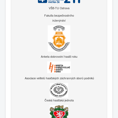
VŠB-TU Ostrava
Fakulta bezpečnostního
inženýrství
Anketa dobrovolní hasiči roku
Asociace velitelů hasičských záchranných sborů podniků
Česká hasičská jednota