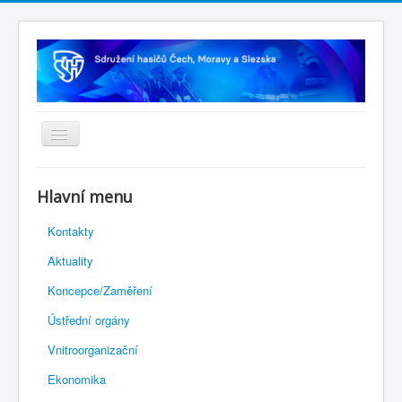
Úvodní stránka
Hlavní menu
Rejstřík sportu
Kontakty
Novelizace Stanov SH ČMS
Aktuality
Plán činnosti 2026
Koncepce/Zaměření
Kalendář akcí
Ústřední orgány
Výhody pro členy
Vnitroorganizační
Portál REDENOX
Ekonomika