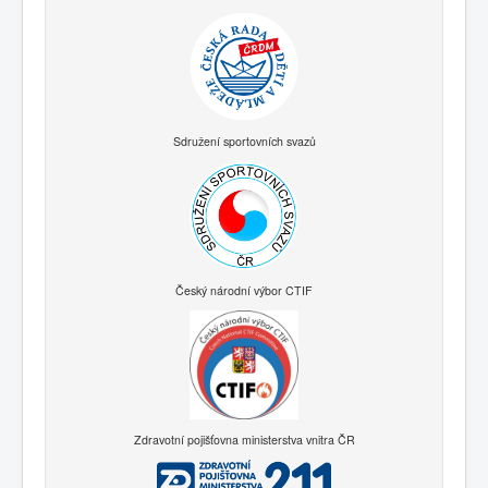
Sdružení sportovních svazů
Český národní výbor CTIF
Zdravotní pojišťovna ministerstva vnitra ČR