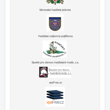
Moravská hasičská jednota
Hasičská vzájemná pojišťovna
Spolek pro obnovu hasičských tradic, z.s.
vpsFree.cz