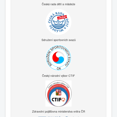
Česká rada dětí a mládeže
Sdružení sportovních svazů
Český národní výbor CTIF
Zdravotní pojišťovna ministerstva vnitra ČR