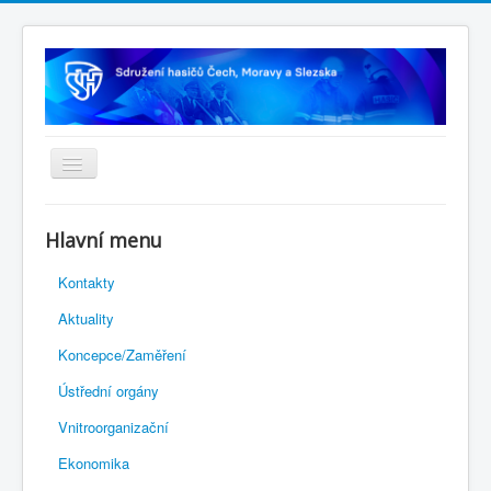
Úvodní stránka
Hlavní menu
Rejstřík sportu
Kontakty
Novelizace Stanov SH ČMS
Aktuality
Plán činnosti 2026
Koncepce/Zaměření
Kalendář akcí
Ústřední orgány
Výhody pro členy
Vnitroorganizační
Portál REDENOX
Ekonomika