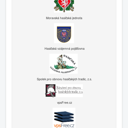
Moravská hasičská jednota
Hasičská vzájemná pojišťovna
Spolek pro obnovu hasičských tradic, z.s.
vpsFree.cz