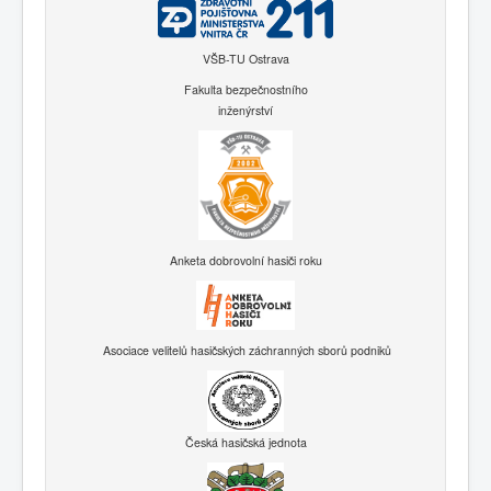
VŠB-TU Ostrava
Fakulta bezpečnostního
inženýrství
Anketa dobrovolní hasiči roku
Asociace velitelů hasičských záchranných sborů podniků
Česká hasičská jednota