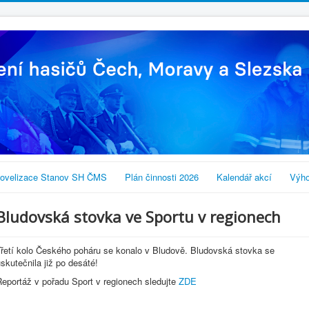
ovelizace Stanov SH ČMS
Plán činnosti 2026
Kalendář akcí
Výho
Bludovská stovka ve Sportu v regionech
Třetí kolo Českého poháru se konalo v Bludově. Bludovská stovka se
skutečnila již po desáté!
Reportáž v pořadu Sport v regionech sledujte
ZDE