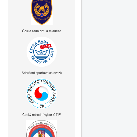
Česká rada dětí a mládeže
Sdružení sportovních svazů
Český národní výbor CTIF