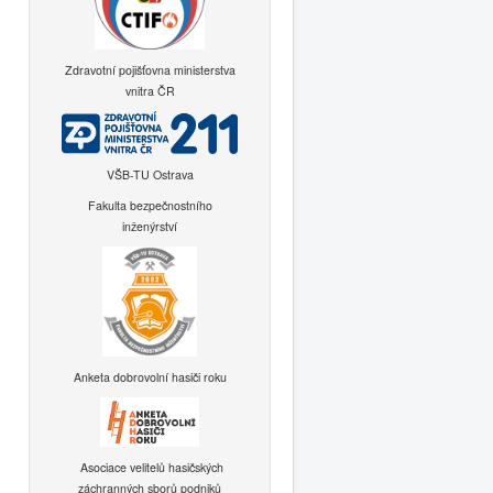
Zdravotní pojišťovna ministerstva
vnitra ČR
VŠB-TU Ostrava
Fakulta bezpečnostního
inženýrství
Anketa dobrovolní hasiči roku
Asociace velitelů hasičských
záchranných sborů podniků