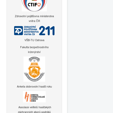
Zdravotní pojišťovna ministerstva
vnitra ČR
VŠB-TU Ostrava
Fakulta bezpečnostního
inženýrství
Anketa dobrovolní hasiči roku
Asociace velitelů hasičských
záchranných sborů podniků