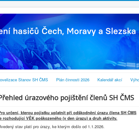
ovelizace Stanov SH ČMS
Plán činnosti 2026
Kalendář akcí
Výho
Přehled úrazového pojištění členů SH ČMS
Pro určení, kterou pojistku uplatnit při odškodnění úrazu člena SH ČMS
je rozhodující VĚK poškozeného (v den úrazu) a druh aktivity.
vedený stav platí pro úrazy, ke kterým došlo od 1.1.2026.