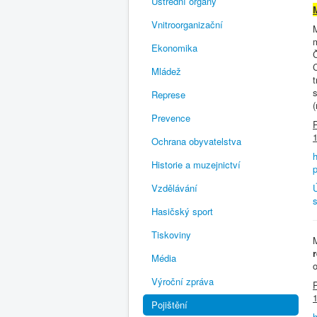
Ústřední orgány
M
Vnitroorganizační
M
m
Ekonomika
C
Mládež
t
Represe
(
Prevence
P
1
Ochrana obyvatelstva
h
Historie a muzejnictví
p
Vzdělávání
Hasičský sport
Tiskoviny
M
Média
Výroční zpráva
1
Pojištění
h