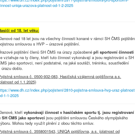
innost-uniqa-urazova-platnost-od-1-2-2025
asiči od 18. let věku:
Členové nad 18 let jsou na všechny činnosti konané v rámci SH ČMS pojištěn
pojistnou smlouvou s HVP – úrazové pojištění.
Úrazové pojištění členů SH ČMS na úrazy způsobené
při sportovní činnosti
e vztahuje na ty členy, kteří tuto činnost vykonávají a jsou registrováni u SH
MS jako sportovci, není podstatné, na jaké soutěži, tréninku, soustředění
 úrazu došlo.
Pojistná smlouva č. 0500-932-083, Hasičská vzájemná pojišťovna a.s.
platnost od 1.1.2025)
ttps://www.dh.cz/index.php/pojisteni/2810-pojistna-smlouva-hvp-uraz-platnost
od-1-1-2025
Členové, kteří
vykonávají činnost v hasičském sportu tj. jsou registrovaní
u SH ČMS jako sportovci
jsou pojištěni smlouvou Českého olympijského
výboru. Mohou tedy využít plnění z obou těchto smluv.
Pojistná smlouva č. 3558001543, UNIQA pojišťovna, a.s. (platnost od