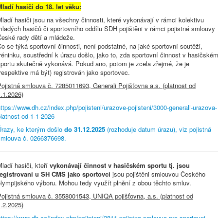
ladí hasiči do 18. let věku:
ladí hasiči jsou na všechny činnosti, které vykonávají v rámci kolektivu
ladých hasičů či sportovního oddílu SDH pojištěni v rámci pojistné smlouvy
České rady dětí a mládeže.
o se týká sportovní činnosti, není podstatné, na jaké sportovní soutěži,
réninku, soustřední k úrazu došlo, jako to, zda sportovní činnost v hasičské
sportu skutečně vykonává. Pokud ano, potom je zcela zřejmé, že je
respektive má být) registrován jako sportovec.
ojistná smlouva č. 7285011693, Generali Pojišťovna a.s. (platnost od
.1.2026)
ttps://www.dh.cz/index.php/pojisteni/urazove-pojisteni/3000-generali-urazova-
latnost-od-1-1-2026
Úrazy, ke kterým došlo
do 31.12.2025
(rozhoduje datum úrazu), viz pojistná
smlouva č. 0266376698.
ladí hasiči, kteří
vykonávají činnost v hasičském sportu tj. jsou
registrovaní u SH ČMS jako sportovci
jsou pojištěni smlouvou Českého
olympijského výboru. Mohou tedy využít plnění z obou těchto smluv.
Pojistná smlouva č. 3558001543, UNIQA pojišťovna, a.s. (platnost od
.2.2025)
ttps://www.dh.cz/index.php/pojisteni/2811-pojistna-smlouva-pro-sportovni-