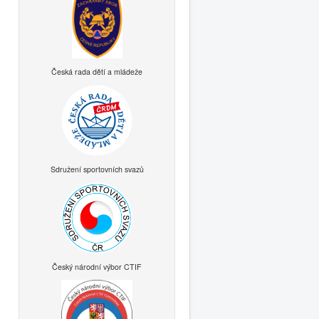
Česká rada dětí a mládeže
Sdružení sportovních svazů
Český národní výbor CTIF