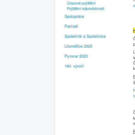
Úrazové pojištění
c
Pojištění odpovědnosti
Spolupráce
Partneři
H
Společník a Společnice
Litoměřice 2025
Pyrocar 2023
s
Č
160. výročí
k
(
h