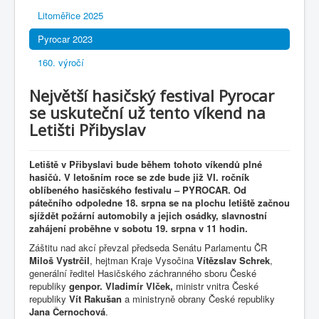
Litoměřice 2025
Pyrocar 2023
160. výročí
Největší hasičský festival Pyrocar
se uskuteční už tento víkend na
Letišti Přibyslav
Letiště v Přibyslavi bude během tohoto víkendů plné
hasičů. V letošním roce se zde bude již VI. ročník
oblíbeného hasičského festivalu – PYROCAR. Od
pátečního odpoledne 18. srpna se na plochu letiště začnou
sjíždět požární automobily a jejich osádky, slavnostní
zahájení proběhne v sobotu 19. srpna v 11 hodin.
Záštitu nad akcí převzal předseda Senátu Parlamentu ČR
Miloš Vystrčil
, hejtman Kraje Vysočina
Vítězslav Schrek
,
generální ředitel Hasičského záchranného sboru České
republiky
genpor.
Vladimír Vlček,
ministr vnitra České
republiky
Vít Rakušan
a ministryně obrany České republiky
Jana Černochová
.