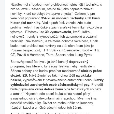
Návštěvníci si budou moci prohlédnout nejrůznější techniku, s
níž se jezdí k zásahům, stejně tak jako naprosto žhavé
novinky, které se dobýt trh teprve chystají. Celkem je pro
veřejnost připraveno
354 kusů moderní techniky
a
30 kusů
historické techniky
. Vedle prohlídek vozidel zde bude
probíhat veletrh hasičské a záchranářské techniky, výzbroje a
výstroje. Představí se
39 vystavovatelů
, kteří ukážou
nejnovější trendy z výroby požárních automobilů a požární
techniky. Návštěvníci, a zejména odborná veřejnost, si tak
bude moci prohlédnout novinky na stáncích firem jako je
Požární bezpečnost, THT Polička, Rosenbauer, Kobit – THZ
CZ, Pavliš a Hartmann, Tatra, Scania nebo Luing Pyrex.
Samozřejmostí festivalu je také bohatý
doprovodný
program,
bez kterého by žádný festival nebyl festivalem.
Během soboty zde budou probíhat moderované
ukázky práce
složek IZS
. Návštěvníci se tak mohou těšit na
ukázky
hašení
, vyprošťování z havarovaného automobilu nebo
ukázky
vyhledávání zavalených osob záchranářskými psy
. Pro děti
bude připravena
velká dětská zóna
plná tematických soutěží
a atrakcí. Nejenom děti ocení louku plnou hasící pěny
s následnou očistu dekontaminační sprchou. Myslíme i na
dospělé návštěvníky. Diváci se mohou těšit na koncerty
různých kapel a umělců všech hudebních žánrů.