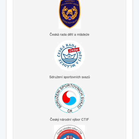
Česká rada dětí a mládeže
Sdružení sportovních svazů
Český národní výbor CTIF