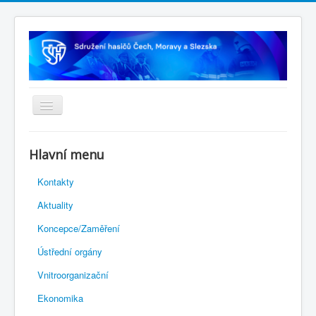
Úvodní stránka
Hlavní menu
Rejstřík sportu
Kontakty
Novelizace Stanov SH ČMS
Aktuality
Plán činnosti 2026
Koncepce/Zaměření
Kalendář akcí
Ústřední orgány
Výhody pro členy
Vnitroorganizační
Portál REDENOX
Ekonomika