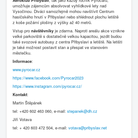
Aeroklub Přibyslav
, tak jako každý ročník Pyrocaru,
umožňuje zájemcům absolvovat vyhlídkové lety nad
Vysočinou. Diváci samozřejmě mohou navštívit Centrum
hasičského hnutí v Přibyslavi nebo shlédnout plochu letiště
z koše požární plošiny z výšky až 40 metrů.
Vstup pro
návštěvníky
je zdarma. Naproti areálu akce vznikne
velké parkoviště s dostatečně velkou kapacitou, jezdit budou
také svozové autobusy z centra Přibyslavi a letiště. Na letišti
je také možnost postavit stan a přespat ve stanovém
městečku.
Informace
:
www.pyrocar.cz
https://www.facebook.com/Pyrocar2023
https://www.instagram.com/pyrocar.cz/
Kontakt
:
Martin Štěpánek
tel: +420 602 463 060, e-mail:
stepanek@dh.cz
Jiří Votava
tel: + 420 603 472 504, e-mail:
votava@pribyslav.net