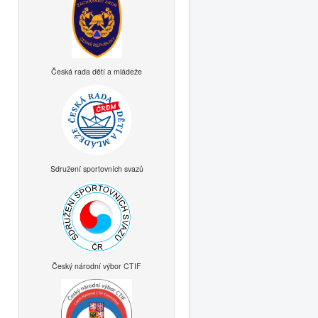
Česká rada dětí a mládeže
Sdružení sportovních svazů
Český národní výbor CTIF