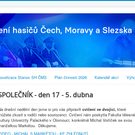
ovelizace Stanov SH ČMS
Plán činnosti 2026
Kalendář akcí
Výho
SPOLEČNÍK - den 17 - 5. dubna
a dnešní nedělní den jsme si pro vás připravili
cvičení ve dvojici,
které
ůžete zkusit s rodiči nebo sourozenci. Cvičení nám poskytla Fakulta tělesné
ultury Univerzity Palackého v Olomouci, konkrétně Michal Vorlíček se svou
manželkou Markétou. Děkujeme.
VIDEO - MICHAL S MARKÉTOU - KE ZHLÉDNUTÍ