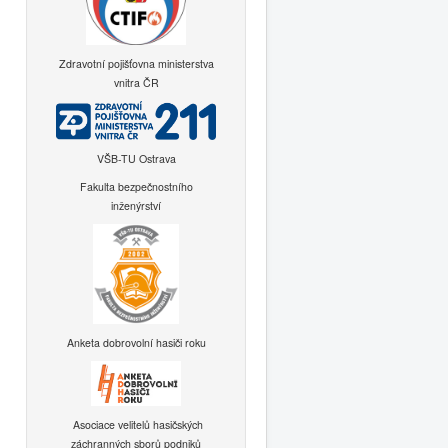
Zdravotní pojišťovna ministerstva
vnitra ČR
VŠB-TU Ostrava
Fakulta bezpečnostního
inženýrství
Anketa dobrovolní hasiči roku
Asociace velitelů hasičských
záchranných sborů podniků