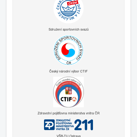
Sdružení sportovních svazů
Český národní výbor CTIF
Zdravotní pojišťovna ministerstva vnitra ČR
VŠB-TU Ostrava