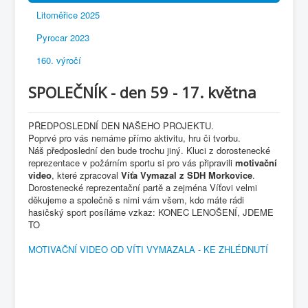
Litoměřice 2025
Pyrocar 2023
160. výročí
SPOLEČNÍK - den 59 - 17. května
PŘEDPOSLEDNÍ DEN NAŠEHO PROJEKTU.
Poprvé pro vás nemáme přímo aktivitu, hru či tvorbu.
Náš předposlední den bude trochu jiný. Kluci z dorostenecké
reprezentace v požárním sportu si pro vás připravili
motivační
video
, které zpracoval
Víťa Vymazal z SDH Morkovice
.
Dorostenecké reprezentační partě a zejména Víťovi velmi
děkujeme a společně s nimi vám všem, kdo máte rádi
hasičský sport posíláme vzkaz: KONEC LENOŠENÍ, JDEME
TO
MOTIVAČNÍ VIDEO OD VÍTI VYMAZALA - KE ZHLÉDNUTÍ