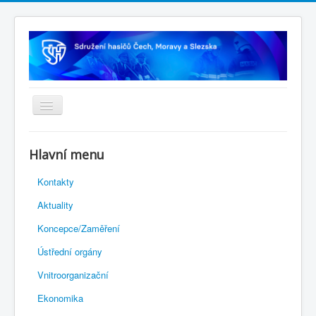
Úvodní stránka
Hlavní menu
Rejstřík sportu
Kontakty
Novelizace Stanov SH ČMS
Aktuality
Plán činnosti 2026
Koncepce/Zaměření
Kalendář akcí
Ústřední orgány
Výhody pro členy
Vnitroorganizační
Portál REDENOX
Ekonomika