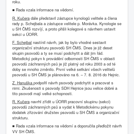
roku.
Rada vzala informace na vědomí.
■
R. Kučera
dále představil zástupce kynologů velitele a člena
rady p. Schejbala a zástupce velitele p. Morávka. Kynologie se
u SH ČMS rozvíjí, a proto přišli kolegové s návrhem ustavit
sekci u ÚORR.
F. Schejbal
nastínil návrh, jak by bylo vhodné sestavit
organizační strukturu psovodů SH ČMS. Dnes je již deset
skupin psovodů a ty se musí podchytit a dát jim řád.
Metodický pokyn k provádění odbornosti SH ČMS v oblasti
psovodů záchranných psů je již platný od roku 2003 a od té
doby se mnoho změnilo. První velké setkání všech velitelů
psovodů u SH ČMS je plánováno na 6. – 7. 8. 2016 do Hejnic.
Z. Hanuška
podpořil návrh psovody podchytit a pracovat s
nimi. Zkušenosti s psovody SDH Hejnice jsou velice dobré a
tito psovodi mají velké schopnosti.
R. Kučera
navrhl zřídit u ÚORR pracovní skupinu (sekci)
psovodů záchranných psů a vydat k Metodickému pokynu
dodatek zřizování družstev psovodů u SH ČMS a organizační
strukturu.
Rada vzala informace na vědomí a doporučila předložit návrh
■
VV SH ČMS.