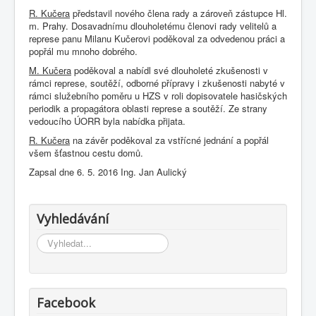
R. Kučera
představil nového člena rady a zároveň zástupce Hl.
m. Prahy. Dosavadnímu dlouholetému členovi rady velitelů a
represe panu Milanu Kučerovi poděkoval za odvedenou práci a
popřál mu mnoho dobrého.
M. Kučera
poděkoval a nabídl své dlouholeté zkušenosti v
rámci represe, soutěží, odborné přípravy i zkušenosti nabyté v
rámci služebního poměru u HZS v roli dopisovatele hasičských
periodik a propagátora oblasti represe a soutěží. Ze strany
vedoucího ÚORR byla nabídka přijata.
R. Kučera
na závěr poděkoval za vstřícné jednání a popřál
všem šťastnou cestu domů.
Zapsal dne 6. 5. 2016 Ing. Jan Aulický
Vyhledávání
Vyhledávání...
Facebook