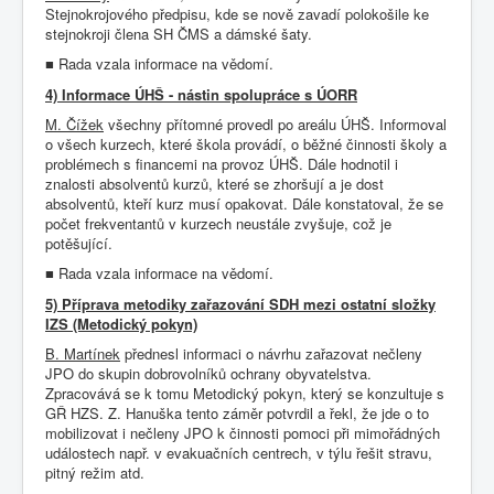
Stejnokrojového předpisu, kde se nově zavadí polokošile ke
stejnokroji člena SH ČMS a dámské šaty.
Rada vzala informace na vědomí.
■
4) Informace ÚHŠ - nástin spolupráce s ÚORR
M. Čížek
všechny přítomné provedl po areálu ÚHŠ. Informoval
o všech kurzech, které škola provádí, o běžné činnosti školy a
problémech s financemi na provoz ÚHŠ. Dále hodnotil i
znalosti absolventů kurzů, které se zhoršují a je dost
absolventů, kteří kurz musí opakovat. Dále konstatoval, že se
počet frekventantů v kurzech neustále zvyšuje, což je
potěšující.
Rada vzala informace na vědomí.
■
5) Příprava metodiky zařazování SDH mezi ostatní složky
IZS (Metodický pokyn)
B. Martínek
přednesl informaci o návrhu zařazovat nečleny
JPO do skupin dobrovolníků ochrany obyvatelstva.
Zpracovává se k tomu Metodický pokyn, který se konzultuje s
GŘ HZS. Z. Hanuška tento záměr potvrdil a řekl, že jde o to
mobilizovat i nečleny JPO k činnosti pomoci při mimořádných
událostech např. v evakuačních centrech, v týlu řešit stravu,
pitný režim atd.