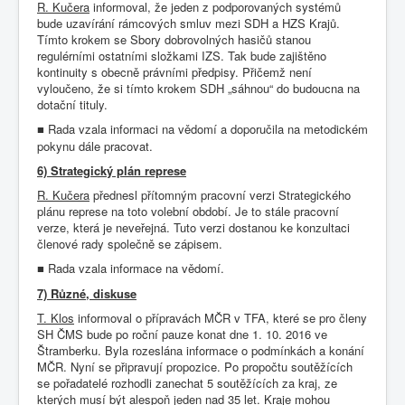
R. Kučera
informoval, že jeden z podporovaných systémů
bude uzavírání rámcových smluv mezi SDH a HZS Krajů.
Tímto krokem se Sbory dobrovolných hasičů stanou
regulérními ostatními složkami IZS. Tak bude zajištěno
kontinuity s obecně právními předpisy. Přičemž není
vyloučeno, že si tímto krokem SDH „sáhnou“ do budoucna na
dotační tituly.
Rada vzala informaci na vědomí a doporučila na metodickém
■
pokynu dále pracovat.
6) Strategický plán represe
R. Kučera
přednesl přítomným pracovní verzi Strategického
plánu represe na toto volební období. Je to stále pracovní
verze, která je neveřejná. Tuto verzi dostanou ke konzultaci
členové rady společně se zápisem.
Rada vzala informace na vědomí.
■
7) Různé, diskuse
T. Klos
informoval o přípravách MČR v TFA, které se pro členy
SH ČMS bude po roční pauze konat dne 1. 10. 2016 ve
Štramberku. Byla rozeslána informace o podmínkách a konání
MČR. Nyní se připravují propozice. Po propočtu soutěžících
se pořadatelé rozhodli zanechat 5 soutěžících za kraj, ze
kterých musí být alespoň jeden nad 35 let. Kraje mohou