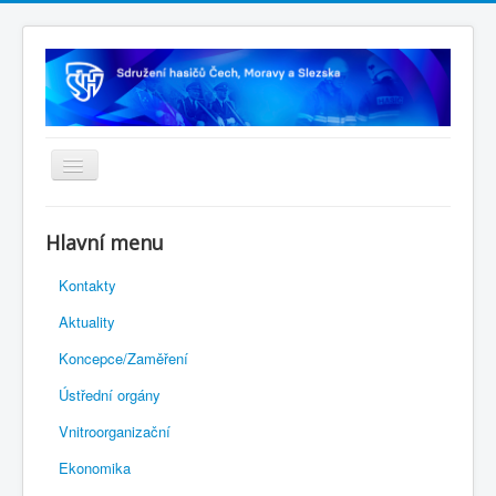
Úvodní stránka
Hlavní menu
Rejstřík sportu
Kontakty
Novelizace Stanov SH ČMS
Aktuality
Plán činnosti 2026
Koncepce/Zaměření
Kalendář akcí
Ústřední orgány
Výhody pro členy
Vnitroorganizační
Portál REDENOX
Ekonomika