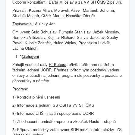
Odborní konzultanti
: Bárta Miloslav a za VV SH ČMS Zips Jiří,
Přizváni
: Kučera Milan, Morávek Pavel, Martínek Bohumír,
Studník Mojmír, Čížek Martin, Hanuška Zdeněk
Zapisovatel
: Aulický Jan
Omluveni
: Šulc Bohuslav, Pumprla Stanislav, Ježek Miroslav,
Homolka Vítězslav, Kejmar Richard, Salivar Jaroslav, Suchý
Pavel, Kubále Zdeněk, Hulec Václav, Procházka Ludvík,
Lacina Oldřich.
1)
Zahájení
Zahájil vedoucí rady
R. Kučera
, přivítal přítomné na třetím
řádném jednání ÚORR. Přednesl přítomným pozdravy vedení,
omluvy z účasti na jednání, program dle pozvánky a požádal o
připomínky a náměty.
Program:
1) Kontrola plnění usnesení
2) Informace z jednání SS OSH a VV SH ČMS
3) Informace ÚHŠ - nástin spolupráce s ÚORR
4) Zhodnocení semináře represe a zkoušek Hasič I. stupně
5) Příprava metodiky zařazování SDH mezi ostatní složky IZS
(Metodický pokyn)