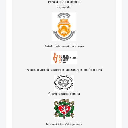
Fakulta bezpečnostního
inženýrství
Anketa dobrovolní hasiči roku
Asociace velitelů hasičských záchranných sborů podniků
Česká hasičská jednota
Moravská hasičská jednota