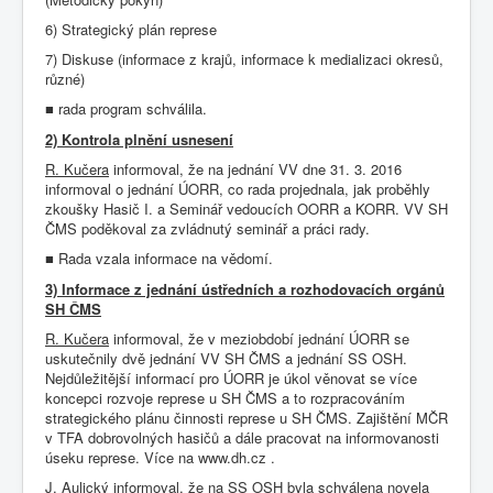
6) Strategický plán represe
7) Diskuse (informace z krajů, informace k medializaci okresů,
různé)
rada program schválila.
■
2) Kontrola plnění usnesení
R. Kučera
informoval, že na jednání VV dne 31. 3. 2016
informoval o jednání ÚORR, co rada projednala, jak proběhly
zkoušky Hasič I. a Seminář vedoucích OORR a KORR. VV SH
ČMS poděkoval za zvládnutý seminář a práci rady.
Rada vzala informace na vědomí.
■
3) Informace z jednání ústředních a rozhodovacích orgánů
SH ČMS
R. Kučera
informoval, že v meziobdobí jednání ÚORR se
uskutečnily dvě jednání VV SH ČMS a jednání SS OSH.
Nejdůležitější informací pro ÚORR je úkol věnovat se více
koncepci rozvoje represe u SH ČMS a to rozpracováním
strategického plánu činnosti represe u SH ČMS. Zajištění MČR
v TFA dobrovolných hasičů a dále pracovat na informovanosti
úseku represe. Více na www.dh.cz .
J. Aulický
informoval, že na SS OSH byla schválena novela