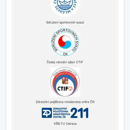
Sdružení sportovních svazů
Český národní výbor CTIF
Zdravotní pojišťovna ministerstva vnitra ČR
VŠB-TU Ostrava