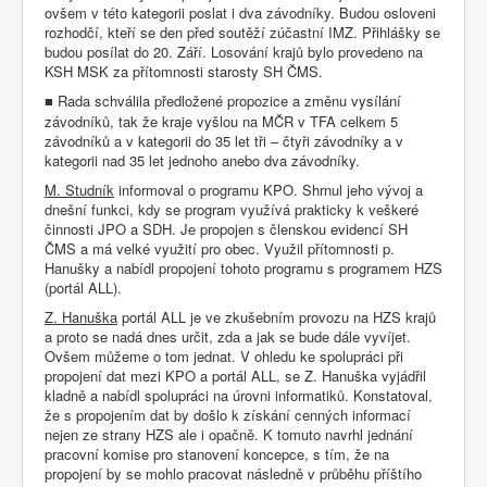
ovšem v této kategorii poslat i dva závodníky. Budou osloveni
rozhodčí, kteří se den před soutěží zúčastní IMZ. Přihlášky se
budou posílat do 20. Září. Losování krajů bylo provedeno na
KSH MSK za přítomnosti starosty SH ČMS.
Rada schválila předložené propozice a změnu vysílání
■
závodníků, tak že kraje vyšlou na MČR v TFA celkem 5
závodníků a v kategorii do 35 let tři – čtyři závodníky a v
kategorii nad 35 let jednoho anebo dva závodníky.
M. Studník
informoval o programu KPO. Shrnul jeho vývoj a
dnešní funkci, kdy se program využívá prakticky k veškeré
činnosti JPO a SDH. Je propojen s členskou evidencí SH
ČMS a má velké využití pro obec. Využil přítomnosti p.
Hanušky a nabídl propojení tohoto programu s programem HZS
(portál ALL).
Z. Hanuška
portál ALL je ve zkušebním provozu na HZS krajů
a proto se nadá dnes určit, zda a jak se bude dále vyvíjet.
Ovšem můžeme o tom jednat. V ohledu ke spolupráci při
propojení dat mezi KPO a portál ALL, se Z. Hanuška vyjádřil
kladně a nabídl spolupráci na úrovni informatiků. Konstatoval,
že s propojením dat by došlo k získání cenných informací
nejen ze strany HZS ale i opačně. K tomuto navrhl jednání
pracovní komise pro stanovení koncepce, s tím, že na
propojení by se mohlo pracovat následně v průběhu příštího