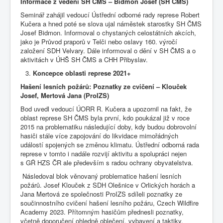
Informace z vedení SH ČMS – Bidmon Josef (SH ČMS)
Seminář zahájil vedoucí Ústřední odborné rady represe Robert
Kučera a hned poté se slova ujal náměstek starostky SH ČMS
Josef Bidmon. Informoval o chystaných celostátních akcích,
jako je Průvod praporů v Telči nebo oslavy 160. výročí
založení SDH Velvary. Dále informoval o dění v SH ČMS a o
aktivitách v ÚHŠ SH ČMS a CHH Přibyslav.
Koncepce
oblasti represe 2021+
Hašení lesních požárů: Poznatky ze cvičení – Klouček
Josef, Mertová Jana (ProIZS)
Bod uvedl vedoucí ÚORR R. Kučera a upozornil na fakt, že
oblast represe SH ČMS byla první, kdo poukázal již v roce
2015 na problematiku následující doby, kdy budou dobrovolní
hasiči stále více zapojování do likvidace mimořádných
událostí spojených se změnou klimatu. Ústřední odborná rada
represe v tomto i nadále rozvijí aktivitu a spolupráci nejen
s GŘ HZS ČR ale především s radou ochrany obyvatelstva.
Následoval blok věnovaný problematice hašení lesních
požárů. Josef Klouček z SDH Olešnice v Orlických horách a
Jana Mertová ze společnosti ProIZS sdíleli poznatky ze
součinnostního cvičení hašení lesního požáru, Czech Wildfire
Academy 2023. Přítomným hasičům přednesli poznatky,
včetně doporučení ohledně oblečení, vybavení a taktiky.