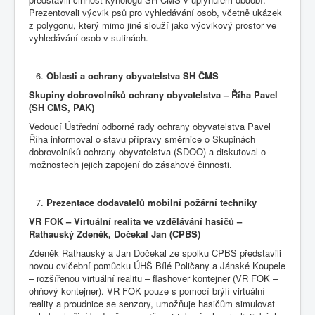
Prezentovali výcvik psů pro vyhledávání osob, včetně ukázek
z polygonu, který mimo jiné slouží jako výcvikový prostor ve
vyhledávání osob v sutinách.
Oblasti a ochrany
obyvatelstva SH ČMS
Skupiny dobrovolníků ochrany obyvatelstva – Říha Pavel
(SH ČMS, PAK)
Vedoucí Ústřední odborné rady ochrany obyvatelstva Pavel
Říha informoval o stavu přípravy směrnice o Skupinách
dobrovolníků ochrany obyvatelstva (SDOO) a diskutoval o
možnostech jejich zapojení do zásahové činnosti.
Prezentace dodavatelů mobilní požární techniky
VR FOK – Virtuální realita ve vzdělávání hasičů –
Rathauský Zdeněk, Dočekal Jan (CPBS)
Zdeněk Rathauský a Jan Dočekal ze spolku CPBS představili
novou cvičební pomůcku ÚHŠ Bílé Poličany a Jánské Koupele
– rozšířenou virtuální realitu – flashover kontejner (VR FOK –
ohňový kontejner). VR FOK pouze s pomocí brýlí virtuální
reality a proudnice se senzory, umožňuje hasičům simulovat