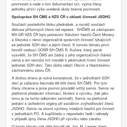
povinnosti a vede o tom dokumentaci tzn. vyjme členy
jednotky plnící výše uvedené úkoly branné povinnosti.
Spolupráce SH ČMS a HZS ČR v oblasti činnosti JSDHO
Součástí posledního bloku přednášek, a rovněž součástí
diskuse přítomných členů rad represe SHČMS se zástupcem
MV-GŘ HZS ČR bylo postavení Sdružení hasičů Čech Moravy
a Slezska v rámci organizačně správních činností týkajících
se jednotek SDH obcí a jejich členů. K tomuto tématu první
hovořil vedoucí ÚORR SH ČMS R. Kučera, který jasně
vysvětlil, že SH ČMS ani žádný z jeho organizačních článků
nemá a ani nemůže mít mandát k jakémukoli řízení činnosti
jednotek SDH obcí. Tato úloha náleží Obcím a Hasičskému
záchrannému sboru ČR.
A druhou stranu je nutné konstatovat, že v jednotkách SDH
obcí je zařazeno bezmála 68.000 členů SH ČMS. Pro tyto
členy chceme a jsme povinni provádět určitý servis. Servis na
platformě předávání informací, školení a výcviku. (tak jako
tomu je na tomto odborném semináři). Servis na platformě
jednání s ústředními orgány při sociálním zvýhodňování členů
JSDHO. Servis na úrovni výchovy mladých hasičů pro činnost
v jednotkách PO. A kupříkladu v neposlední řadě i náhrady
v případě újmy člena JSDHO při výcviku nebo zásahu.
O tomto tématu pak dále hovořil plk. Ing. M. Legner, který