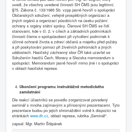
uvedl, že všechny uvedené činnosti SH ČMS jsou legitimní.
§75. Zákona č. 133/1985 Sb. vzpp jasně hovoří o spolupráci
Občanských sdružení, veřejně prospěšných organizací a
jiných orgánů a organizací působících na úseku požární
ochrany s orgány státní správy. Členové SH ČMS se řídí
stanovami, kde v čl. 2. v cílech a základních podmínkách
činnosti čteme o spolupůsobení při vytváření podmínek k
účinné ochraně života a zdraví občanů a majetku před požáry
a při poskytování pomoci při živelních pohromách a jiných
událostech. Hasičský záchranný sbor ČR také uzavřel se
Sdružením hasičů Čech, Moravy a Slezska memorandum o
spolupráci. Memorandum jasně hovoří mimo jiné i o spolupráci
v oblasti hasičské represe.
Ukončení programu instruktážně metodického
zaměstnání
Dle reakcí účastníků se povedlo zorganizovat povedený
seminář s mnoha zajímavými a přínosnými prezentacemi. Tyto
prezentace budou po jejich shromáždění volně k dispozici na
stránkách
www.dh.cz
, oblast represe, rubrika „Seminář“.
zapsal: Mgr. Martin Štěpánek