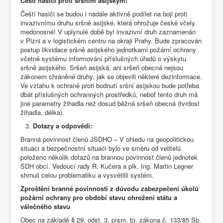
Čeští hasiči proti sršním asijským!
Čeští hasiči se budou i nadále aktivně podílet na boji proti
invazivnímu druhu sršně asijské, která ohrožuje české včely
medonosné! V uplynulé době byl invazivní druh zaznamenán
v Plzni a v logistickém centru na okraji Prahy. Bude zpracován
postup likvidace sršně asijského jednotkami požární ochrany
včetně systému informování příslušných úřadů o výskytu
sršně asijského. Sršeň asijská, ani sršeň obecná nejsou
zákonem chráněné druhy, jak se objevili některé dezinformace.
Ve vztahu k ochraně proti bodnutí sršní asijskou bude potřeba
dbát příslušných ochranných prostředků, neboť tento druh má
jiné parametry žihadla než dosud běžná sršeň obecná (tvrdost
žihadla, délka).
Dotazy a odpovědi:
Branná povinnost členů JSDHO – V ohledu na geopolitickou
situaci a bezpečnostní situaci bylo ve směru od velitelů
položeno několik dotazů na brannou povinnost členů jednotek
SDH obcí. Vedoucí rady R. Kučera a plk. Ing. Martin Legner
shrnuli celou problematiku a vysvětlili systém.
Zproštění branné povinnosti z důvodu zabezpečení úkolů
požární ochrany pro období stavu ohrožení státu a
válečného stavu
Obec na základě § 29, odst. 3, písm. b), zákona č. 133/85 Sb.