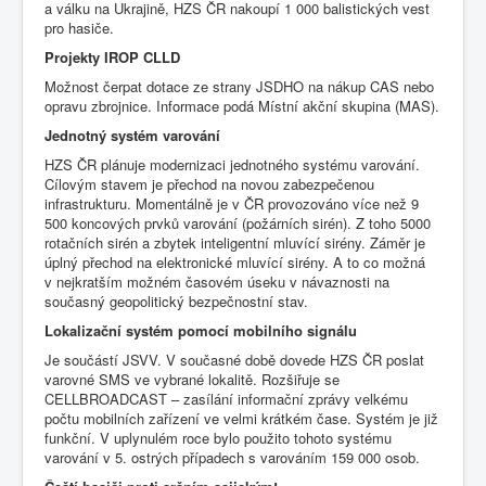
a válku na Ukrajině, HZS ČR nakoupí 1 000 balistických vest
pro hasiče.
Projekty IROP CLLD
Možnost čerpat dotace ze strany JSDHO na nákup CAS nebo
opravu zbrojnice. Informace podá Místní akční skupina (MAS).
Jednotný systém varování
HZS ČR plánuje modernizaci jednotného systému varování.
Cílovým stavem je přechod na novou zabezpečenou
infrastrukturu. Momentálně je v ČR provozováno více než 9
500 koncových prvků varování (požárních sirén). Z toho 5000
rotačních sirén a zbytek inteligentní mluvící sirény. Záměr je
úplný přechod na elektronické mluvící sirény. A to co možná
v nejkratším možném časovém úseku v návaznosti na
současný geopolitický bezpečnostní stav.
Lokalizační systém pomocí mobilního signálu
Je součástí JSVV. V současné době dovede HZS ČR poslat
varovné SMS ve vybrané lokalitě. Rozšiřuje se
CELLBROADCAST – zasílání informační zprávy velkému
počtu mobilních zařízení ve velmi krátkém čase. Systém je již
funkční. V uplynulém roce bylo použito tohoto systému
varování v 5. ostrých případech s varováním 159 000 osob.