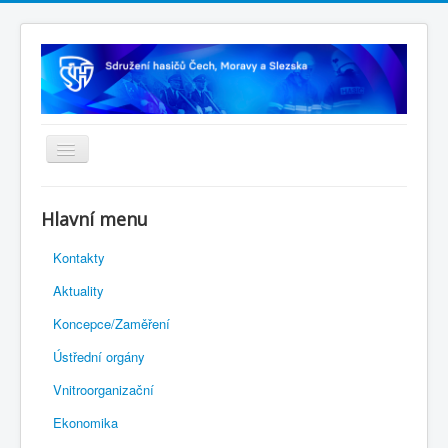
Úvodní stránka
Hlavní menu
Rejstřík sportu
Kontakty
Novelizace Stanov SH ČMS
Aktuality
Plán činnosti 2026
Koncepce/Zaměření
Kalendář akcí
Ústřední orgány
Výhody pro členy
Vnitroorganizační
Portál REDENOX
Ekonomika