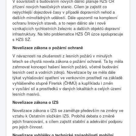
V souvislosti s budováním nových dálnic plánuje HZS ČR
zřízení nových hasičských stanic. Cílem je zajistit co
nejrychlejší dojezdové časy v případě dopravních nehod a
dalších mimořádných událostí. Dále upozornil na komplexní
ochranu liniových staveb, a to nejen dálnic ale i nově
vznikajících rychlostních železnic a dalších objektů dopravní
infrastruktury. Na této problematice HZS ČR úzce spolupracuje
s HZS SŽ.
Novelizace zákona o požární ochraně
V návaznosti na zkušenosti z lesních požárů v minulých
letech se chystá novela zákona o požární ochraně. Ta by měla
zahrnovat koncepci hašení lesních požárů, včetně budování
lesních cest a vodních zdrojů. Novelizace by se měla dále
týkat vyhlašování opatření ve venkovním prostředí na základě
vyhlášeného stupně Firerisk (ČHMÚ) a kupříkladu i změn
v vysílání sil a prostředků v daných lokalitách a celých území
lesních masivů.
Novelizace zákona o IZS
Novelizace zákona o IZS se zaměřuje především na změny ve
vztahu k Ostatním složkám IZS. Probíhá debata o změně
jejich financování, s cílem zajistit stabilní a adekvátní podporu
pro jejich činnost.
Novelizace vyhlášky o technické způsobilosti mobilní