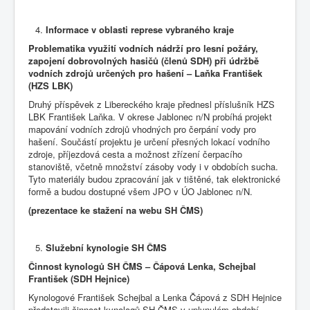
Informace v oblasti represe vybraného kraje
Problematika využití vodních nádrží pro lesní požáry,
zapojení dobrovolných hasičů (členů SDH) při údržbě
vodních zdrojů určených pro hašení – Laňka František
(HZS LBK)
Druhý příspěvek z Libereckého kraje přednesl příslušník HZS
LBK František Laňka. V okrese Jablonec n/N probíhá projekt
mapování vodních zdrojů vhodných pro čerpání vody pro
hašení. Součástí projektu je určení přesných lokací vodního
zdroje, příjezdová cesta a možnost zřízení čerpacího
stanoviště, včetně množství zásoby vody i v obdobích sucha.
Tyto materiály budou zpracování jak v tištěné, tak elektronické
formě a budou dostupné všem JPO v ÚO Jablonec n/N.
(prezentace ke stažení na webu SH ČMS)
Služební kynologie SH ČMS
Činnost kynologů SH ČMS – Čápová Lenka, Schejbal
František (SDH Hejnice)
Kynologové František Schejbal a Lenka Čápová z SDH Hejnice
představili činnost kynologů SH ČMS v uplynulém období.