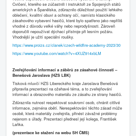
Cvičení, kterého se zúčastnili i instruktoři ze Spojených států
amerických a Španělska, zdůraznilo důležitost použití lehkého
oblečení, kvalitní obuvi a ochrany očí, namísto klasického
zásahového vybavení hasičů, které bylo spatřeno jako nepříliš
vhodné z důvodu velké váhy nebo neprodyšnosti. Zároveň
doporučili nepoužívat dýchací přístroje při lesním požáru.
Vhodnější je užití speciální roušky.
https://www.proizs.cz/clanek/czech-wildfire-academy-2023/30
https://www.youtube.com/watch?v=4XUZ914xbLM
Zveřejňování informací a záběrů ze zásahové činnosti –
Benešová Jaroslava (HZS LBK)
Tisková mluvčí HZS Libereckého kraje Jaroslava Benešová
připravila prezentaci na ožehavé téma, a to zveřejňování
informací a obrazového materiálu ze zásahu ze strany hasičů.
Zdůraznila nutnost respektovat soukromí osob, chránit citlivé
informace, zejména obětí. Nerespektování těchto zásad může
osobě, která materiály zveřejnila, přinést závažné problémy
nejenom s úřady. Prezentaci přednesl její kolega, František
Laňka.
(prezentace ke stažení na webu SH ČMS)