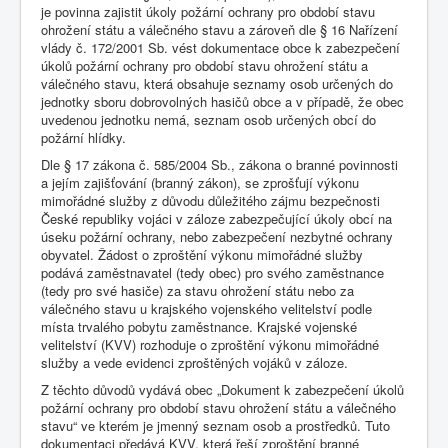
je povinna zajistit úkoly požární ochrany pro období stavu
ohrožení státu a válečného stavu a zároveň dle § 16 Nařízení
vlády č. 172/2001 Sb. vést dokumentace obce k zabezpečení
úkolů požární ochrany pro období stavu ohrožení státu a
válečného stavu, která obsahuje seznamy osob určených do
jednotky sboru dobrovolných hasičů obce a v případě, že obec
uvedenou jednotku nemá, seznam osob určených obcí do
požární hlídky.
Dle § 17 zákona č. 585/2004 Sb., zákona o branné povinnosti
a jejím zajišťování (branný zákon), se zprošťují výkonu
mimořádné služby z důvodu důležitého zájmu bezpečnosti
České republiky vojáci v záloze zabezpečující úkoly obcí na
úseku požární ochrany, nebo zabezpečení nezbytné ochrany
obyvatel. Žádost o zproštění výkonu mimořádné služby
podává zaměstnavatel (tedy obec) pro svého zaměstnance
(tedy pro své hasiče) za stavu ohrožení státu nebo za
válečného stavu u krajského vojenského velitelství podle
místa trvalého pobytu zaměstnance. Krajské vojenské
velitelství (KVV) rozhoduje o zproštění výkonu mimořádné
služby a vede evidenci zproštěných vojáků v záloze.
Z těchto důvodů vydává obec „Dokument k zabezpečení úkolů
požární ochrany pro období stavu ohrožení státu a válečného
stavu“ ve kterém je jmenný seznam osob a prostředků. Tuto
dokumentaci předává KVV, která řeší zproštění branné