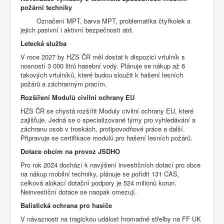
požární techniky
Označení MPT, barva MPT, problematika čtyřkolek a
jejich pasivní i aktivní bezpečnosti atd.
Letecká služba
V roce 2027 by HZS ČR měl dostat k dispozici vrtulník s
nosností 3 000 litrů hasební vody. Plánuje se nákup až 6
takových vrtulníků, které budou sloužit k hašení lesních
požárů a záchranným pracím.
Rozšíření Modulů civilní ochrany EU
HZS ČR se chystá rozšířit Moduly civilní ochrany EU, které
zajišťuje. Jedná se o specializované týmy pro vyhledávání a
záchranu osob v troskách, protipovodňové práce a další.
Připravuje se certifikace modulů pro hašení lesních požárů.
Dotace obcím na provoz JSDHO
Pro rok 2024 dochází k navýšení investičních dotací pro obce
na nákup mobilní techniky, plánuje se pořídit 131 CAS,
celková alokací dotační podpory je 524 milionů korun.
Neinvestiční dotace se naopak omezují.
Balistická ochrana pro hasiče
V návaznosti na tragickou událost hromadné střelby na FF UK