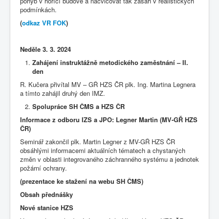
pohyb v hořící budově a nacvičovat tak zásah v realistických
podmínkách.
(
odkaz VR FOK
)
Neděle 3. 3. 2024
Zahájení instruktážně metodického zaměstnání – II.
den
R. Kučera přivítal MV – GŘ HZS ČR plk. Ing. Martina Legnera
a tímto zahájil druhý den IMZ.
Spolupráce SH ČMS a HZS ČR
Informace z odboru IZS a JPO: Legner Martin (MV-GŘ HZS
ČR)
Seminář zakončil plk. Martin Legner z MV-GŘ HZS ČR
obsáhlými informacemi aktuálních tématech a chystaných
změn v oblasti integrovaného záchranného systému a jednotek
požární ochrany.
(prezentace ke stažení na webu SH ČMS)
Obsah přednášky
Nové stanice HZS