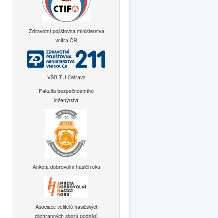
Zdravotní pojišťovna ministerstva
vnitra ČR
VŠB-TU Ostrava
Fakulta bezpečnostního
inženýrství
Anketa dobrovolní hasiči roku
Asociace velitelů hasičských
záchranných sborů podniků