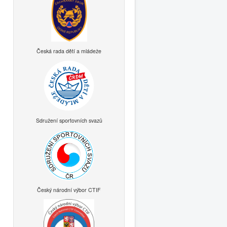
Česká rada dětí a mládeže
Sdružení sportovních svazů
Český národní výbor CTIF