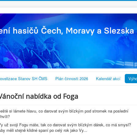
ovelizace Stanov SH ČMS
Plán činnosti 2026
Kalendář akcí
Výho
Vánoční nabídka od Foga
Ještě si lámete hlavu, co darovat svým blízkým pod stromek na poslední
hvíli?
Vy už svoji Fogu máte, tak co darovat svým blízkým dárek, co má smysl?
by měli stejně klidné spaní po celý rok jako Vy...