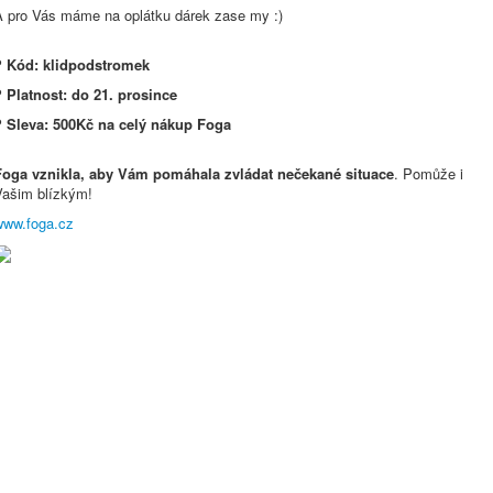
A pro Vás máme na oplátku dárek zase my :)
?
Kód: klidpodstromek
?
Platnost: do 21. prosince
?
Sleva: 500Kč na celý nákup Foga
Foga vznikla, aby Vám pomáhala zvládat nečekané situace
. Pomůže i
Vašim blízkým!
www.foga.cz