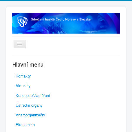
Úvodní stránka
Hlavní menu
Rejstřík sportu
Kontakty
Novelizace Stanov SH ČMS
Aktuality
Plán činnosti 2026
Koncepce/Zaměření
Kalendář akcí
Ústřední orgány
Výhody pro členy
Vnitroorganizační
Portál REDENOX
Ekonomika