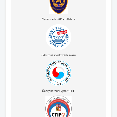
Česká rada dětí a mládeže
Sdružení sportovních svazů
Český národní výbor CTIF