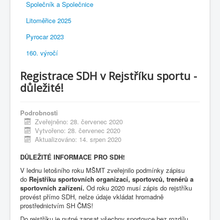
Společník a Společnice
Litoměřice 2025
Pyrocar 2023
160. výročí
Registrace SDH v Rejstříku sportu -
důležité!
Podrobnosti
Zveřejněno: 28. červenec 2020
Vytvořeno: 28. červenec 2020
Aktualizováno: 14. srpen 2020
DŮLEŽITÉ INFORMACE PRO SDH!
V lednu letošního roku MŠMT zveřejnilo podmínky zápisu
do
Rejstříku sportovních organizací, sportovců, trenérů a
sportovních zařízení.
Od roku 2020 musí zápis do rejstříku
provést přímo SDH, nelze údaje vkládat hromadně
prostřednictvím SH ČMS!
Do rejstříku je nutné zapsat všechny sportovce bez rozdílu