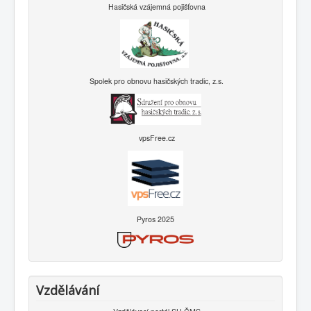
Hasičská vzájemná pojišťovna
Spolek pro obnovu hasičských tradic, z.s.
vpsFree.cz
Pyros 2025
Vzdělávání