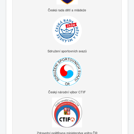
Česká rada dětí a mládeže
Sdružení sportovních svazů
Český národní výbor CTIF
Zdravotní pojišťovna ministerstva vnitra ČR