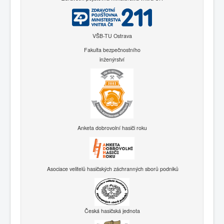
VŠB-TU Ostrava
Fakulta bezpečnostního
inženýrství
Anketa dobrovolní hasiči roku
Asociace velitelů hasičských záchranných sborů podniků
Česká hasičská jednota