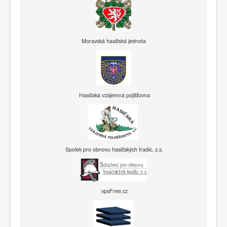
Moravská hasičská jednota
Hasičská vzájemná pojišťovna
Spolek pro obnovu hasičských tradic, z.s.
vpsFree.cz