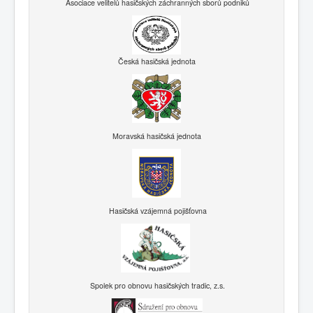
Asociace velitelů hasičských záchranných sborů podniků
Česká hasičská jednota
Moravská hasičská jednota
Hasičská vzájemná pojišťovna
Spolek pro obnovu hasičských tradic, z.s.