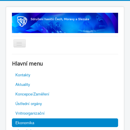
Úvodní stránka
Hlavní menu
Rejstřík sportu
Kontakty
Novelizace Stanov SH ČMS
Aktuality
Plán činnosti 2026
Koncepce/Zaměření
Kalendář akcí
Ústřední orgány
Výhody pro členy
Vnitroorganizační
Portál REDENOX
Ekonomika