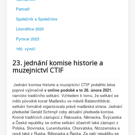
Partneři
Společník a Společnice
Litoměřice 2025
Pyrocar 2023
160. výročí
23. jednání komise historie a
muzejnictví CTIF
Jednání komise historie a muzejnictví CTIF proběhlo letos
poprvé výjimečně
v online podobě a to 26. února 2021
,
namísto tradičního setkání. Vzhledem k tomu, že setkání se
mělo původně konat Maďarsku ve městě Balatonföldvár,
setkání formálně organizovala právě maďarská strana. Jednání
předsedal Gerald Schimpf coby aktuální předseda komise.
Kromě tradičních zástupců z Rakouska, Německa, Švýcarska
a České republiky se online setkání účastnili také zástupci z
Polska, Slovinska, Lucemburska, Chorvatska, Nizozemska a
nově také z Ruska, Běloruska a Řecka. Za naší republiku se