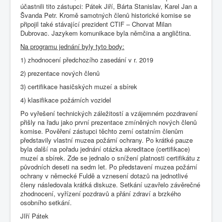
účastnili tito zástupci: Pátek Jiří, Bárta Stanislav, Karel Jan a
Švanda Petr. Kromě samotných členů historické komise se
připojil také stávající prezident CTIF – Chorvat Milan
Dubrovac. Jazykem komunikace byla němčina a angličtina.
Na programu jednání byly tyto body:
1) zhodnocení předchozího zasedání v r. 2019
2) prezentace nových členů
3) certifikace hasičských muzeí a sbírek
4) klasifikace požárních vozidel
Po vyřešení technických záležitostí a vzájemném pozdravení
přišly na řadu jako první prezentace zmíněných nových členů
komise. Pověření zástupci těchto zemí ostatním členům
představily vlastní muzea požární ochrany. Po krátké pauze
byla další na pořadu jednání otázka akreditace (certifikace)
muzeí a sbírek. Zde se jednalo o snížení platnosti certifikátu z
původních deseti na sedm let. Po představení muzea požární
ochrany v německé Fuldě a vznesení dotazů na jednotlivé
členy následovala krátká diskuze. Setkání uzavřelo závěrečné
zhodnocení, vyřízení pozdravů a přání zdraví a brzkého
osobního setkání.
JIří Pátek