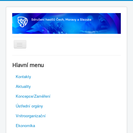
Úvodní stránka
Hlavní menu
Rejstřík sportu
Kontakty
Novelizace Stanov SH ČMS
Aktuality
Plán činnosti 2026
Koncepce/Zaměření
Kalendář akcí
Ústřední orgány
Výhody pro členy
Vnitroorganizační
Portál REDENOX
Ekonomika