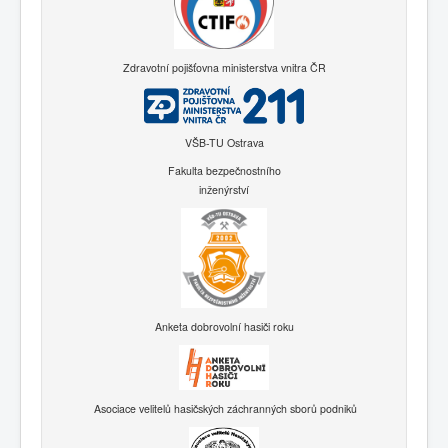
Zdravotní pojišťovna ministerstva vnitra ČR
VŠB-TU Ostrava
Fakulta bezpečnostního
inženýrství
Anketa dobrovolní hasiči roku
Asociace velitelů hasičských záchranných sborů podniků