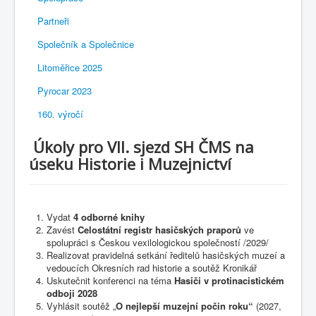
Partneři
Společník a Společnice
Litoměřice 2025
Pyrocar 2023
160. výročí
Úkoly pro VII. sjezd SH ČMS na
úseku Historie i Muzejnictví
Vydat
4 odborné knihy
Zavést
Celostátní registr hasičských praporů
ve
spolupráci s Českou vexilologickou společností /2029/
Realizovat pravidelná setkání ředitelů hasičských muzeí a
vedoucích Okresních rad historie a soutěž Kronikář
Uskutečnit konferenci na téma
Hasiči v protinacistickém
odboji 2028
Vyhlásit soutěž „
O nejlepší muzejní počin roku“
(2027,