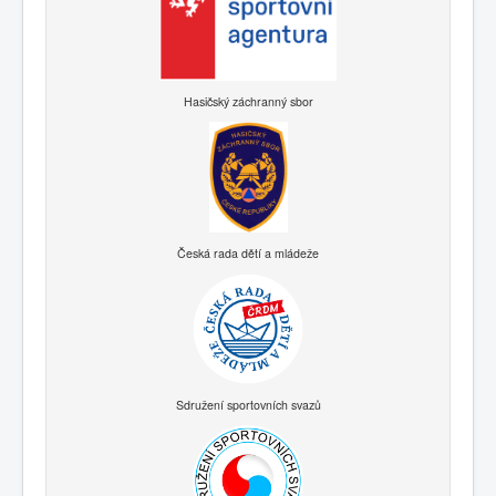
Hasičský záchranný sbor
Česká rada dětí a mládeže
Sdružení sportovních svazů