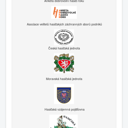
Anketa dobrovolní hasiči roku
Asociace velitelů hasičských záchranných sborů podniků
Česká hasičská jednota
Moravská hasičská jednota
Hasičská vzájemná pojišťovna