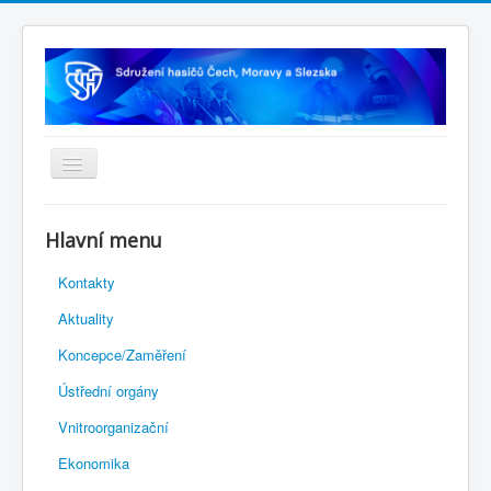
Úvodní stránka
Hlavní menu
Rejstřík sportu
Kontakty
Novelizace Stanov SH ČMS
Aktuality
Plán činnosti 2026
Koncepce/Zaměření
Kalendář akcí
Ústřední orgány
Výhody pro členy
Vnitroorganizační
Portál REDENOX
Ekonomika