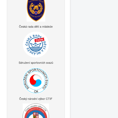
Česká rada dětí a mládeže
Sdružení sportovních svazů
Český národní výbor CTIF