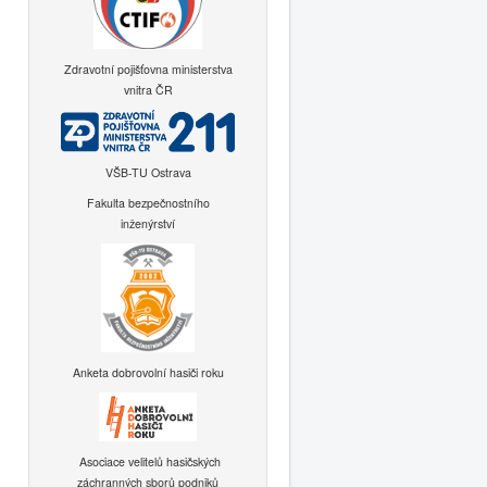
Zdravotní pojišťovna ministerstva
vnitra ČR
VŠB-TU Ostrava
Fakulta bezpečnostního
inženýrství
Anketa dobrovolní hasiči roku
Asociace velitelů hasičských
záchranných sborů podniků