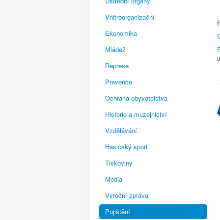
Ústřední orgány
Vnitroorganizační
Ekonomika
Mládež
P
u
Represe
Prevence
Ochrana obyvatelstva
Historie a muzejnictví
Vzdělávání
Hasičský sport
Tiskoviny
Média
Výroční zpráva
Pojištění