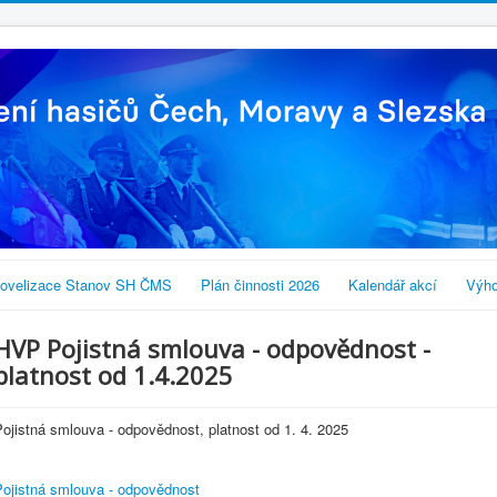
ovelizace Stanov SH ČMS
Plán činnosti 2026
Kalendář akcí
Výho
HVP Pojistná smlouva - odpovědnost -
platnost od 1.4.2025
ojistná smlouva - odpovědnost, platnost od 1. 4. 2025
Pojistná smlouva - odpovědnost