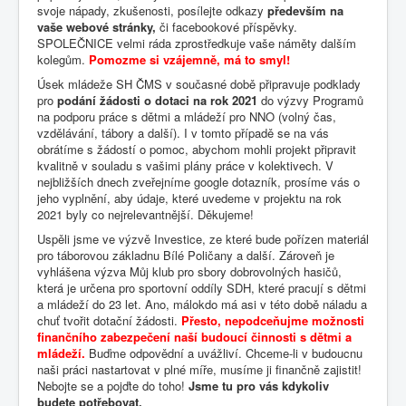
svoje nápady, zkušenosti, posílejte odkazy
především na
vaše webové stránky,
či facebookové příspěvky.
SPOLEČNICE velmi ráda zprostředkuje vaše náměty dalším
kolegům.
Pomozme si vzájemně, má to smyl!
Úsek mládeže SH ČMS v současné době připravuje podklady
pro
podání žádosti o dotaci na rok 2021
do výzvy Programů
na podporu práce s dětmi a mládeží pro NNO (volný čas,
vzdělávání, tábory a další). I v tomto případě se na vás
obrátíme s žádostí o pomoc, abychom mohli projekt připravit
kvalitně v souladu s vašimi plány práce v kolektivech. V
nejbližších dnech zveřejníme google dotazník, prosíme vás o
jeho vyplnění, aby údaje, které uvedeme v projektu na rok
2021 byly co nejrelevantnější. Děkujeme!
Uspěli jsme ve výzvě Investice, ze které bude pořízen materiál
pro táborovou základnu Bílé Poličany a další. Zároveň je
vyhlášena výzva Můj klub pro sbory dobrovolných hasičů,
která je určena pro sportovní oddíly SDH, které pracují s dětmi
a mládeží do 23 let. Ano, málokdo má asi v této době náladu a
chuť tvořit dotační žádosti.
Přesto, nepod
ceňujme možnosti
finančního zabezpečení naší budoucí činnosti s dětmi a
mládeží.
Buďme odpovědní a uvážliví. Chceme-li v budoucnu
naši práci nastartovat v plné míře, musíme ji finančně zajistit!
Nebojte se a pojďte do toho!
Jsme tu pro vás kdykoliv
budete potřebovat.