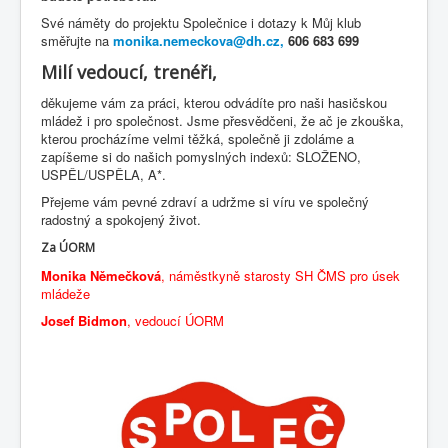
Své náměty do projektu Společnice i dotazy k Můj klub
směřujte na
monika.nemeckova@dh.cz
,
606 683 699
Milí vedoucí, trenéři,
děkujeme vám za práci, kterou odvádíte pro naši hasičskou
mládež i pro společnost. Jsme přesvědčeni, že ač je zkouška,
kterou procházíme velmi těžká, společně ji zdoláme a
zapíšeme si do našich pomyslných indexů: SLOŽENO,
USPĚL/USPĚLA, A*.
Přejeme vám pevné zdraví a udržme si víru ve společný
radostný a spokojený život.
Za ÚORM
Monika Němečková
, náměstkyně starosty SH ČMS pro úsek
mládeže
Josef Bidmon
, vedoucí ÚORM