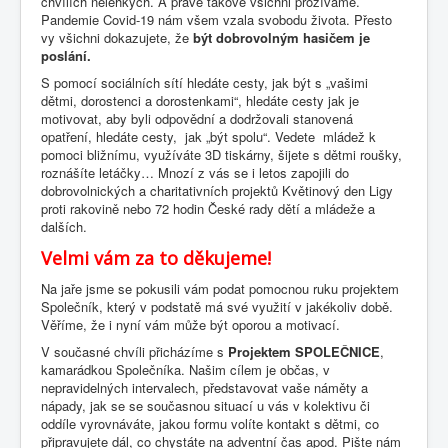
chvílích nelehkých. A právě takové všichni prožíváme.
Pandemie Covid-19 nám všem vzala svobodu života. Přesto
vy všichni dokazujete, že
být dobrovolným hasičem je
poslání.
S pomocí sociálních sítí hledáte cesty, jak být s „vašimi
dětmi, dorostenci a dorostenkami“, hledáte cesty jak je
motivovat, aby byli odpovědní a dodržovali stanovená
opatření, hledáte cesty, jak „být spolu“. Vedete mládež k
pomoci bližnímu, využíváte 3D tiskárny, šijete s dětmi roušky,
roznášíte letáčky… Mnozí z vás se i letos zapojili do
dobrovolnických a charitativních projektů Květinový den Ligy
proti rakovině nebo 72 hodin České rady dětí a mládeže a
dalších.
Velmi vám za to děkujeme!
Na jaře jsme se pokusili vám podat pomocnou ruku projektem
Společník, který v podstatě má své využití v jakékoliv době.
Věříme, že i nyní vám může být oporou a motivací.
V současné chvíli přicházíme s
Projektem SPOLEČNICE
,
kamarádkou Společníka. Našim cílem je občas, v
nepravidelných intervalech, představovat vaše náměty a
nápady, jak se se současnou situací u vás v kolektivu či
oddíle vyrovnáváte, jakou formu volíte kontakt s dětmi, co
připravujete dál, co chystáte na adventní čas apod. Pište nám