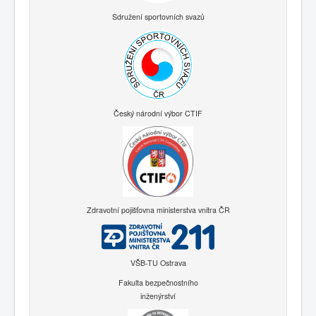
Sdružení sportovních svazů
Český národní výbor CTIF
Zdravotní pojišťovna ministerstva vnitra ČR
VŠB-TU Ostrava
Fakulta bezpečnostního
inženýrství