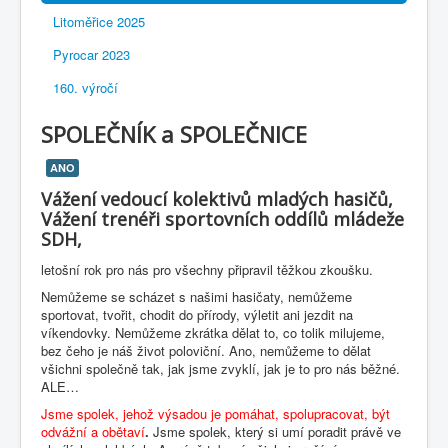
Litoměřice 2025
Pyrocar 2023
160. výročí
SPOLEČNÍK a SPOLEČNICE
ANO
Vážení vedoucí kolektivů mladých hasičů,
Vážení trenéři sportovních oddílů mládeže
SDH,
letošní rok pro nás pro všechny připravil těžkou zkoušku.
Nemůžeme se scházet s našimi hasičaty, nemůžeme
sportovat, tvořit, chodit do přírody, výletit ani jezdit na
víkendovky. Nemůžeme zkrátka dělat to, co tolik milujeme,
bez čeho je náš život poloviční. Ano, nemůžeme to dělat
všichni společně tak, jak jsme zvyklí, jak je to pro nás běžné.
ALE…
Jsme spolek, jehož výsadou je pomáhat, spolupracovat, být
odvážní a obětaví
.
Jsme spolek, který si umí poradit právě ve