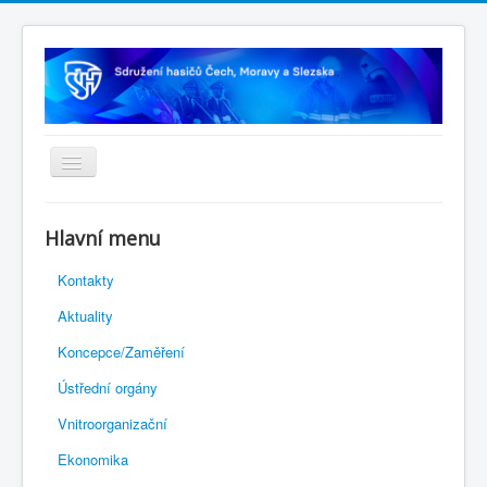
Úvodní stránka
Hlavní menu
Rejstřík sportu
Kontakty
Novelizace Stanov SH ČMS
Aktuality
Plán činnosti 2026
Koncepce/Zaměření
Kalendář akcí
Ústřední orgány
Výhody pro členy
Vnitroorganizační
Portál REDENOX
Ekonomika