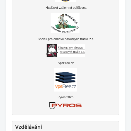
Hasičská vzájemná pojišťovna
Spolek pro obnovu hasičských tradic, z.s.
vpsFree.cz
Pyros 2025
Vzdělávání