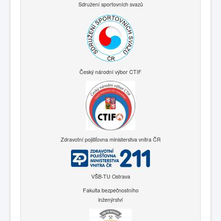
Sdružení sportovních svazů
Český národní výbor CTIF
Zdravotní pojišťovna ministerstva vnitra ČR
VŠB-TU Ostrava
Fakulta bezpečnostního
inženýrství