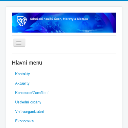
Úvodní stránka
Hlavní menu
Rejstřík sportu
Kontakty
Novelizace Stanov SH ČMS
Aktuality
Plán činnosti 2026
Koncepce/Zaměření
Kalendář akcí
Ústřední orgány
Výhody pro členy
Vnitroorganizační
Portál REDENOX
Ekonomika