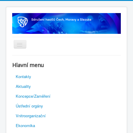
Úvodní stránka
Hlavní menu
Rejstřík sportu
Kontakty
Novelizace Stanov SH ČMS
Aktuality
Plán činnosti 2026
Koncepce/Zaměření
Kalendář akcí
Ústřední orgány
Výhody pro členy
Vnitroorganizační
Portál REDENOX
Ekonomika