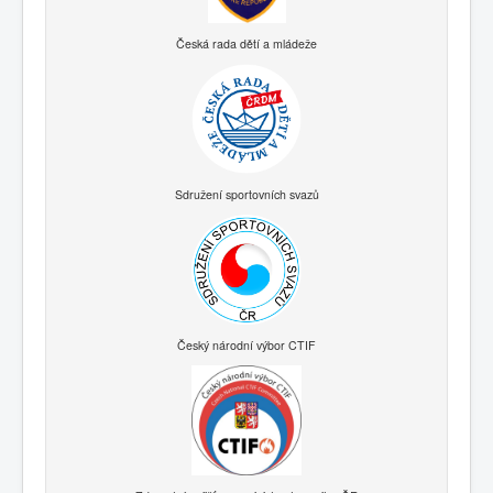
Česká rada dětí a mládeže
Sdružení sportovních svazů
Český národní výbor CTIF