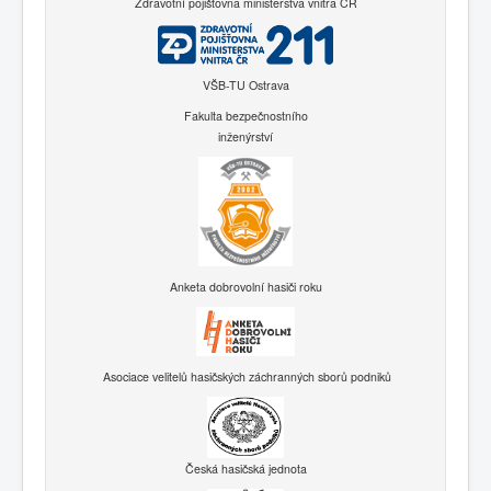
Zdravotní pojišťovna ministerstva vnitra ČR
VŠB-TU Ostrava
Fakulta bezpečnostního
inženýrství
Anketa dobrovolní hasiči roku
Asociace velitelů hasičských záchranných sborů podniků
Česká hasičská jednota