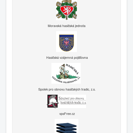
Moravská hasičská jednota
Hasičská vzájemná pojišťovna
Spolek pro obnovu hasičských tradic, z.s.
vpsFree.cz