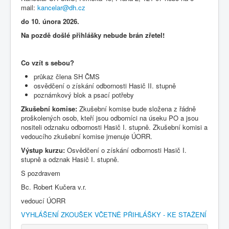
mail:
kancelar@dh.cz
do 10. února 2026.
Na pozdě došlé přihlášky nebude brán zřetel!
Co vzít s sebou?
průkaz člena SH ČMS
osvědčení o získání odbornosti Hasič II. stupně
poznámkový blok a psací potřeby
Zkušební komise:
Zkušební komise bude složena z řádně
proškolených osob, kteří jsou odborníci na úseku PO a jsou
nositeli odznaku odbornosti Hasič I. stupně. Zkušební komisi a
vedoucího zkušební komise jmenuje ÚORR.
Výstup kurzu:
Osvědčení o získání odbornosti Hasič I.
stupně a odznak Hasič I. stupně.
S pozdravem
Bc. Robert Kučera v.r.
vedoucí ÚORR
VYHLÁŠENÍ ZKOUŠEK VČETNĚ PŘIHLÁŠKY - KE STAŽENÍ