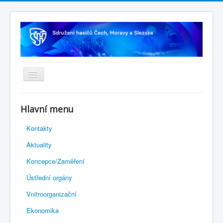
Úvodní stránka
Hlavní menu
Rejstřík sportu
Kontakty
Novelizace Stanov SH ČMS
Aktuality
Plán činnosti 2026
Koncepce/Zaměření
Kalendář akcí
Ústřední orgány
Výhody pro členy
Vnitroorganizační
Portál REDENOX
Ekonomika