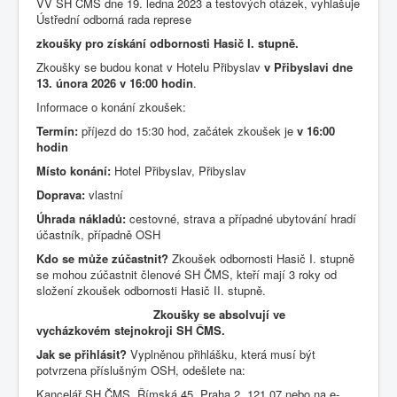
VV SH ČMS dne 19. ledna 2023 a testových otázek, vyhlašuje
Ústřední odborná rada represe
zkoušky pro získání odbornosti Hasič I. stupně.
Zkoušky se budou konat v Hotelu Přibyslav
v Přibyslavi dne
13. února 2026 v 16:00 hodin
.
Informace o konání zkoušek:
Termín:
příjezd do 15:30 hod, začátek zkoušek je
v 16:00
hodin
Místo konání:
Hotel Přibyslav, Přibyslav
Doprava:
vlastní
Úhrada nákladů:
cestovné, strava a případné ubytování hradí
účastník, případně OSH
Kdo se může zúčastnit?
Zkoušek odbornosti Hasič I. stupně
se mohou zúčastnit členové SH ČMS, kteří mají 3 roky od
složení zkoušek odbornosti Hasič II. stupně.
Zkoušky se absolvují ve
vycházkovém stejnokroji SH ČMS.
Jak se přihlásit?
Vyplněnou přihlášku, která musí být
potvrzena příslušným OSH, odešlete na:
Kancelář SH ČMS, Římská 45, Praha 2, 121 07 nebo na e-