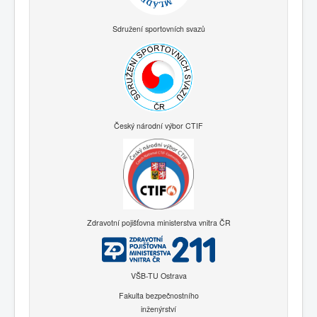
Sdružení sportovních svazů
Český národní výbor CTIF
Zdravotní pojišťovna ministerstva vnitra ČR
VŠB-TU Ostrava
Fakulta bezpečnostního
inženýrství