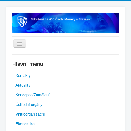
Úvodní stránka
Hlavní menu
Rejstřík sportu
Kontakty
Novelizace Stanov SH ČMS
Aktuality
Plán činnosti 2026
Koncepce/Zaměření
Kalendář akcí
Ústřední orgány
Výhody pro členy
Vnitroorganizační
Portál REDENOX
Ekonomika