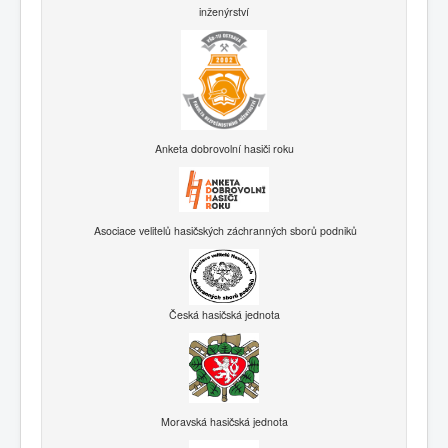
inženýrství
Anketa dobrovolní hasiči roku
Asociace velitelů hasičských záchranných sborů podniků
Česká hasičská jednota
Moravská hasičská jednota