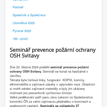
Partneři
Společník a Společnice
Litoměřice 2025
Pyrocar 2023
160. výročí
Seminář prevence požární ochrany
OSH Svitavy
Dne 23. března 2024 proběhl
seminář prevence požární
ochrany OSH Svitavy.
Seminář se konal na hasičárně v
Jevíčku.
Témata byla tísňové linky, fungování KOPIS, komíny,
elktromobilita a zajímavé zásahy v uplynulém roce. Účastníci
si mohli odnést zajímavé materiály a byly jim ukázany
možnosti pro preventivně výchovnou činnost.
Velké poděkování patří panu Janu Leksovi ze Společenstva
kominíků ČR za velmi zajímavou přednášku o komínech a
spalinových cestách.
Semináře se zúčastnilo 27