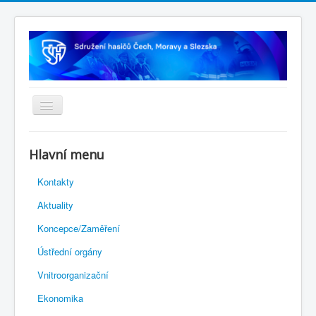
Úvodní stránka
Hlavní menu
Rejstřík sportu
Kontakty
Novelizace Stanov SH ČMS
Aktuality
Plán činnosti 2026
Koncepce/Zaměření
Kalendář akcí
Ústřední orgány
Výhody pro členy
Vnitroorganizační
Portál REDENOX
Ekonomika