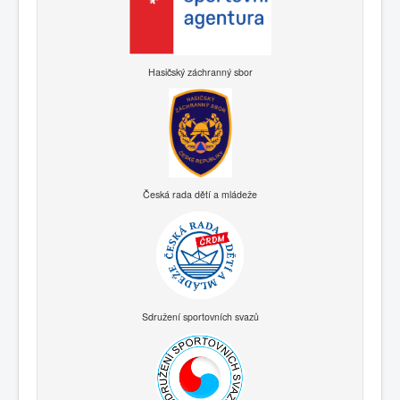
Hasičský záchranný sbor
Česká rada dětí a mládeže
Sdružení sportovních svazů