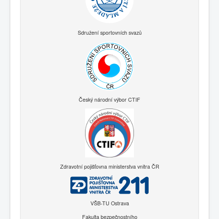
Sdružení sportovních svazů
Český národní výbor CTIF
Zdravotní pojišťovna ministerstva vnitra ČR
VŠB-TU Ostrava
Fakulta bezpečnostního