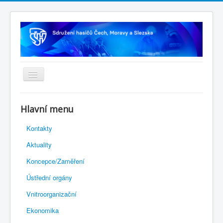
Úvodní stránka
Hlavní menu
Rejstřík sportu
Kontakty
Novelizace Stanov SH ČMS
Aktuality
Plán činnosti 2026
Koncepce/Zaměření
Kalendář akcí
Ústřední orgány
Výhody pro členy
Vnitroorganizační
Portál REDENOX
Ekonomika