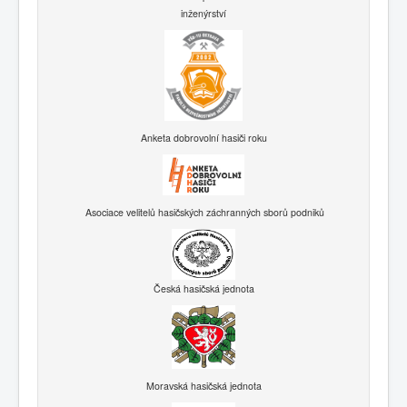
inženýrství
Anketa dobrovolní hasiči roku
Asociace velitelů hasičských záchranných sborů podniků
Česká hasičská jednota
Moravská hasičská jednota