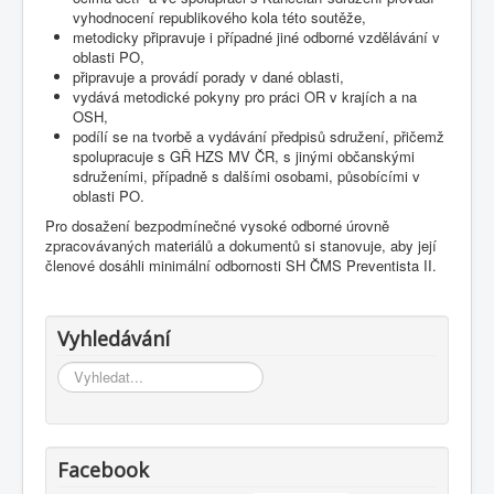
vyhodnocení republikového kola této soutěže,
metodicky připravuje i případné jiné odborné vzdělávání v
oblasti PO,
připravuje a provádí porady v dané oblasti,
vydává metodické pokyny pro práci OR v krajích a na
OSH,
podílí se na tvorbě a vydávání předpisů sdružení, přičemž
spolupracuje s GŘ HZS MV ČR, s jinými občanskými
sdruženími, případně s dalšími osobami, působícími v
oblasti PO.
Pro dosažení bezpodmínečné vysoké odborné úrovně
zpracovávaných materiálů a dokumentů si stanovuje, aby její
členové dosáhli minimální odbornosti SH ČMS Preventista II.
Vyhledávání
Vyhledávání...
Facebook