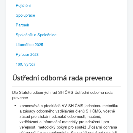
Pojištění
Spolupráce
Partneři
Společník a Společnice
Litoměřice 2025
Pyrocar 2023
160. výročí
Ústřední odborná rada prevence
Dle Statutu odborných rad SH ČMS Ústřední odborná rada
prevence
zpracovává a předkládá VV SH ČMS jednotnou metodiku
a zásady odborného vzdělávání členů SH ČMS, včetně
zásad pro získání odznaků odbornosti, naučné,
vzdělávací a informační materiály pro sdružení i pro
veřejnost, metodický pokyn pro soutěž „Požární ochrana
očima dětí“ a ve spolupráci s Kanceláří sdružení provádí