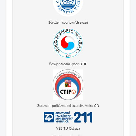
Sdružení sportovních svazů
Český národní výbor CTIF
Zdravotní pojišťovna ministerstva vnitra ČR
VŠB-TU Ostrava