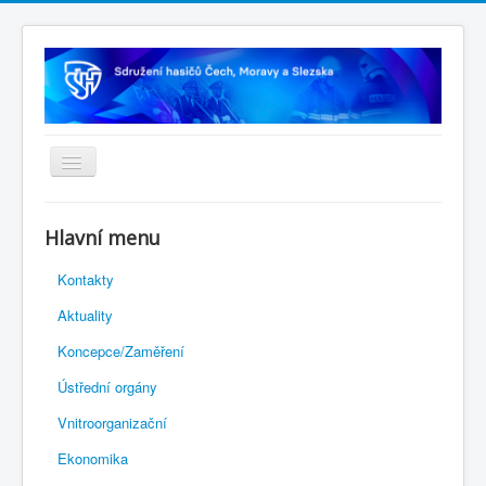
Úvodní stránka
Hlavní menu
Rejstřík sportu
Kontakty
Novelizace Stanov SH ČMS
Aktuality
Plán činnosti 2026
Koncepce/Zaměření
Kalendář akcí
Ústřední orgány
Výhody pro členy
Vnitroorganizační
Portál REDENOX
Ekonomika