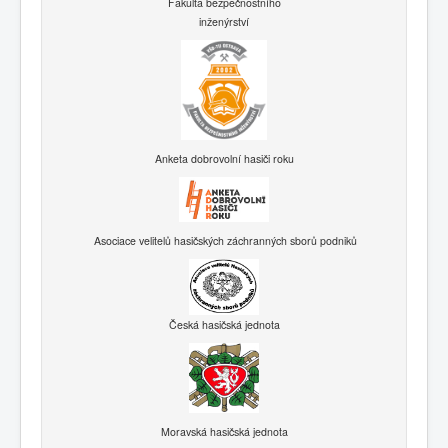
Fakulta bezpečnostního
inženýrství
Anketa dobrovolní hasiči roku
Asociace velitelů hasičských záchranných sborů podniků
Česká hasičská jednota
Moravská hasičská jednota