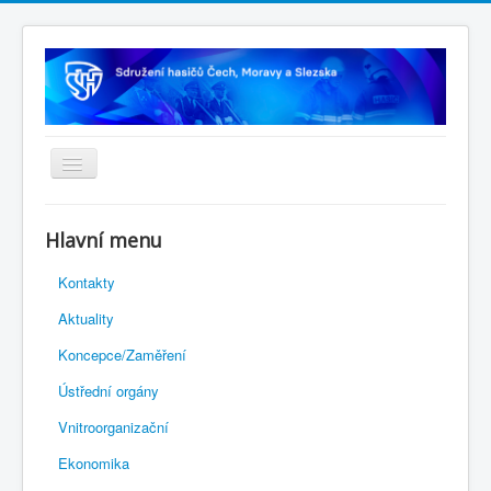
Úvodní stránka
Hlavní menu
Rejstřík sportu
Kontakty
Novelizace Stanov SH ČMS
Aktuality
Plán činnosti 2026
Koncepce/Zaměření
Kalendář akcí
Ústřední orgány
Výhody pro členy
Vnitroorganizační
Portál REDENOX
Ekonomika