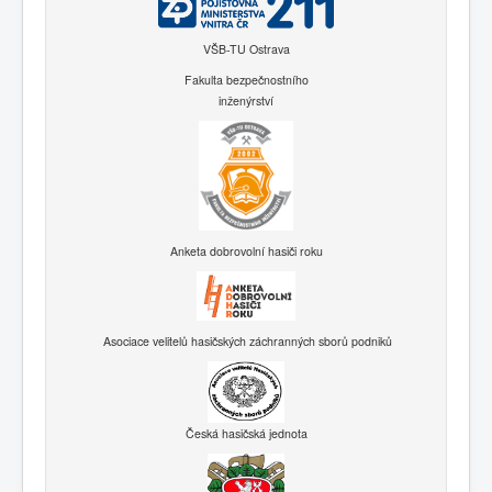
VŠB-TU Ostrava
Fakulta bezpečnostního
inženýrství
Anketa dobrovolní hasiči roku
Asociace velitelů hasičských záchranných sborů podniků
Česká hasičská jednota