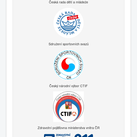
Česká rada dětí a mládeže
Sdružení sportovních svazů
Český národní výbor CTIF
Zdravotní pojišťovna ministerstva vnitra ČR