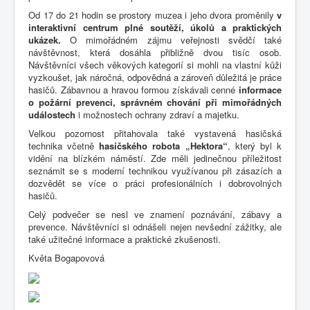
Od 17 do 21 hodin se prostory muzea i jeho dvora proměnily
v
interaktivní centrum plné soutěží, úkolů a praktických
ukázek.
O mimořádném zájmu veřejnosti svědčí také
návštěvnost, která dosáhla přibližně dvou tisíc osob.
Návštěvníci všech věkových kategorií si mohli na vlastní kůži
vyzkoušet, jak náročná, odpovědná a zároveň důležitá je práce
hasičů. Zábavnou a hravou formou získávali cenné
informace
o požární prevenci, správném chování při mimořádných
událostech
i možnostech ochrany zdraví a majetku.
Velkou pozornost přitahovala také vystavená hasičská
technika včetně
hasičského robota „Hektora“
, který byl k
vidění na blízkém náměstí. Zde měli jedinečnou příležitost
seznámit se s moderní technikou využívanou při zásazích a
dozvědět se více o práci profesionálních i dobrovolných
hasičů.
Celý podvečer se nesl ve znamení poznávání, zábavy a
prevence. Návštěvníci si odnášeli nejen nevšední zážitky, ale
také užitečné informace a praktické zkušenosti.
Květa Bogapovová