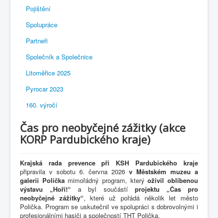
Pojištění
Spolupráce
Partneři
Společník a Společnice
Litoměřice 2025
Pyrocar 2023
160. výročí
Čas pro neobyčejné zážitky (akce
KORP Pardubického kraje)
Krajská rada prevence při KSH Pardubického kraje
připravila v sobotu 6. června 2026
v Městském muzeu a
galerii Polička
mimořádný program, který
oživil oblíbenou
výstavu „Hoří!“
a byl součástí
projektu „Čas pro
neobyčejné zážitky“
, které už pořádá několik let město
Polička. Program se uskutečnil ve spolupráci s dobrovolnými i
profesionálními hasiči a společností THT Polička.