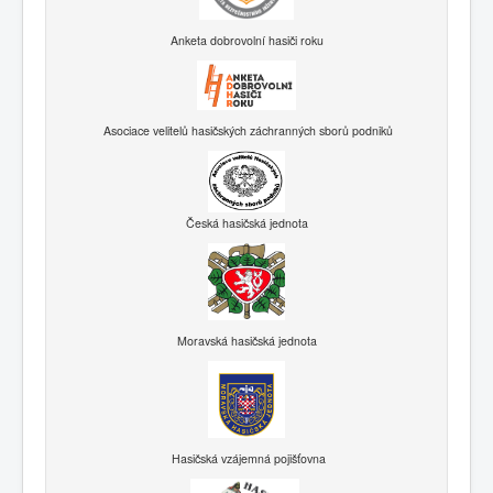
Anketa dobrovolní hasiči roku
Asociace velitelů hasičských záchranných sborů podniků
Česká hasičská jednota
Moravská hasičská jednota
Hasičská vzájemná pojišťovna