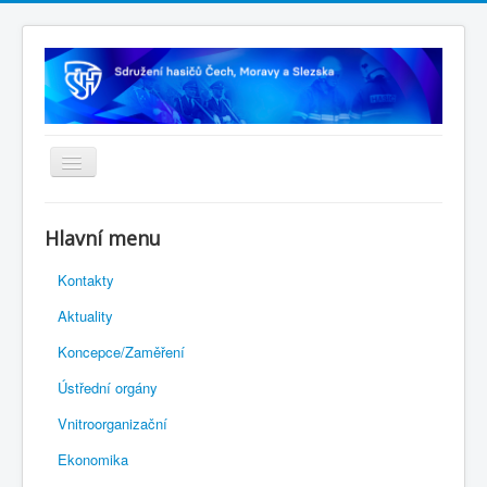
Úvodní stránka
Hlavní menu
Rejstřík sportu
Kontakty
Novelizace Stanov SH ČMS
Aktuality
Plán činnosti 2026
Koncepce/Zaměření
Kalendář akcí
Ústřední orgány
Výhody pro členy
Vnitroorganizační
Portál REDENOX
Ekonomika