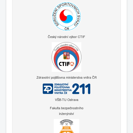
Český národní výbor CTIF
Zdravotní pojišťovna ministerstva vnitra ČR
VŠB-TU Ostrava
Fakulta bezpečnostního
inženýrství