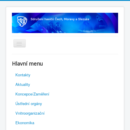
Úvodní stránka
Hlavní menu
Rejstřík sportu
Kontakty
Novelizace Stanov SH ČMS
Aktuality
Plán činnosti 2026
Koncepce/Zaměření
Kalendář akcí
Ústřední orgány
Výhody pro členy
Vnitroorganizační
Portál REDENOX
Ekonomika