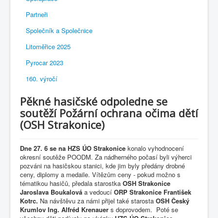
Partneři
Společník a Společnice
Litoměřice 2025
Pyrocar 2023
160. výročí
Pěkné hasičské odpoledne se
soutěží Požární ochrana očima dětí
(OSH Strakonice)
Dne 27. 6 se na HZS ÚO Strakonice
konalo vyhodnocení
okresní soutěže POODM. Za nádherného počasí byli výherci
pozváni na hasičskou stanici, kde jim byly předány drobné
ceny, diplomy a medaile. Vítězům ceny - pokud možno s
tématikou hasičů, předala starostka
OSH Strakonice
Jaroslava Boukalová
a vedoucí
ORP Strakonice František
Kotrc.
Na návštěvu za námi přijel také starosta
OSH Český
Krumlov Ing. Alfréd Krenauer
s doprovodem. Poté se