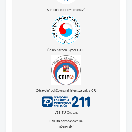
Sdružení sportovních svazů
Český národní výbor CTIF
Zdravotní pojišťovna ministerstva vnitra ČR
VŠB-TU Ostrava
Fakulta bezpečnostního
inženýrství