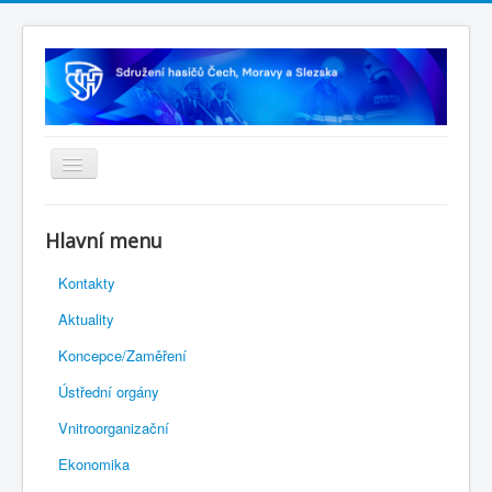
Úvodní stránka
Hlavní menu
Rejstřík sportu
Kontakty
Novelizace Stanov SH ČMS
Aktuality
Plán činnosti 2026
Koncepce/Zaměření
Kalendář akcí
Ústřední orgány
Výhody pro členy
Vnitroorganizační
Portál REDENOX
Ekonomika