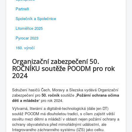
Partneři
Společník a Společnice
Litoměřice 2025
Pyrocar 2023
160. výročí
Organizační zabezpečení 50.
ROČNÍKU soutěže POODM pro rok
2024
Sdružení hasičů Čech, Moravy a Slezska vydává Organizační
zabezpečení pro
50. ročník
soutěže „
Požární ochrana očima
dětí a mládeže
“ pro rok 2024.
Výtvarná, literární a digitálně-technologická (dále jen DT)
soutěž POODM má dlouholetou tradici, s cílem zajistit větší
osvětu mezi dětmi a mládeží v oblasti nejen požární ochrany a
ochrany obyvatelstva před mimořádnými událostmi, ale
Integrovaného záchranného systému (IZS) jako celku.