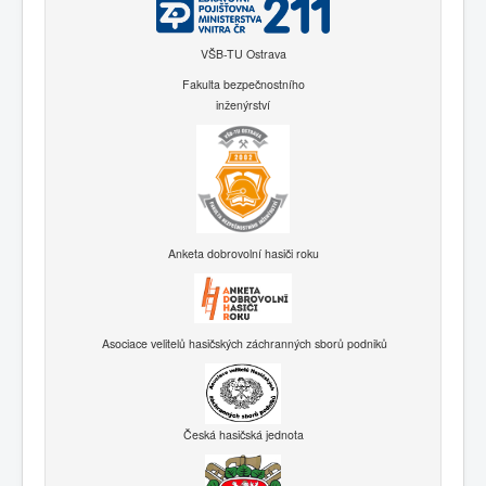
VŠB-TU Ostrava
Fakulta bezpečnostního
inženýrství
Anketa dobrovolní hasiči roku
Asociace velitelů hasičských záchranných sborů podniků
Česká hasičská jednota