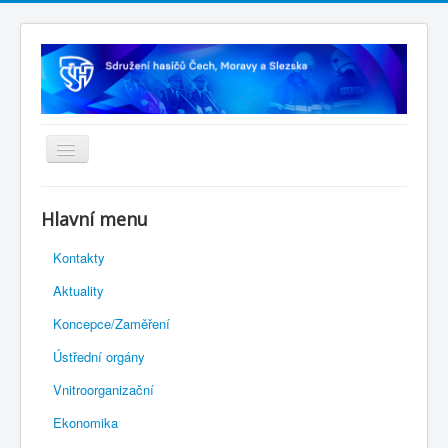
Úvodní stránka
Hlavní menu
Rejstřík sportu
Kontakty
Novelizace Stanov SH ČMS
Aktuality
Plán činnosti 2026
Koncepce/Zaměření
Kalendář akcí
Ústřední orgány
Výhody pro členy
Vnitroorganizační
Portál REDENOX
Ekonomika