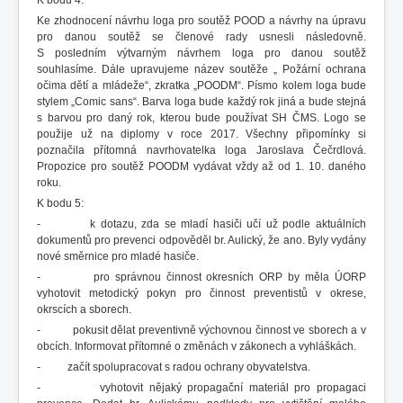
K bodu 4:
Ke zhodnocení návrhu loga pro soutěž POOD a návrhy na úpravu
pro danou soutěž se členové rady usnesli následovně.
S posledním výtvarným návrhem loga pro danou soutěž
souhlasíme. Dále upravujeme název soutěže „ Požární ochrana
očima dětí a mládeže“, zkratka „POODM“. Písmo kolem loga bude
stylem „Comic sans“. Barva loga bude každý rok jiná a bude stejná
s barvou pro daný rok, kterou bude používat SH ČMS. Logo se
použije už na diplomy v roce 2017. Všechny připomínky si
poznačila přítomná navrhovatelka loga Jaroslava Čečrdlová.
Propozice pro soutěž POODM vydávat vždy až od 1. 10. daného
roku.
K bodu 5:
- k dotazu, zda se mladí hasiči učí už podle aktuálních
dokumentů pro prevenci odpověděl br. Aulický, že ano. Byly vydány
nové směrnice pro mladé hasiče.
- pro správnou činnost okresních ORP by měla ÚORP
vyhotovit metodický pokyn pro činnost preventistů v okrese,
okrscích a sborech.
- pokusit dělat preventivně výchovnou činnost ve sborech a v
obcích. Informovat přítomné o změnách v zákonech a vyhláškách.
- začít spolupracovat s radou ochrany obyvatelstva.
- vyhotovit nějaký propagační materiál pro propagaci