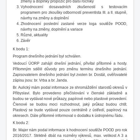
změny a doplňky propozic pro další ročníky
Vyhodnocení dosavadních zkušeností s testovacím
programem pro zkoušky odborností preventista III. a II. stupně,
návrhy na změny a doplnění
Zhodnocení poslední zaslané verze loga soutěže POOD,
návrhy na změny, doplnění a variace
Různé, aktuality
Závěr
K bodu 1:
Program dnešního jednání byl schválen.
Vedoucí ÚORP zahájil dnešní jednání, přivítal přítomné a hosty.
Přítomným sdělil důvody pro změnu termínu dnešního jednání.
Zapisovatelem dnešního jednání byl zvolen br. Dostál, ověřovatelé
zápisu jsou: br. Vrba a br. Janda.
Br. Aulický mám podal informace ze shromáždění starostů okresů v
Přibyslavi. Bylo provedeno přečíslování v členské základně a
budou se vydávat nové průkazy, papírové nebo plastové provedení.
Členové se budou moci rozhodnout, jaký průkaz budou chtít.
Plastový se bude vydávat pouze centrálně z ústředí, papírový na
okresech. Dále přítomné informoval o dodatku k ústrojnému řádu.
K bodu 2:
Br. Majer nám podal informace k hodnocení soutěže POOD pro rok
2016/2017. Striktně dbát na rozměry výkresů, max. velikost A 3 a