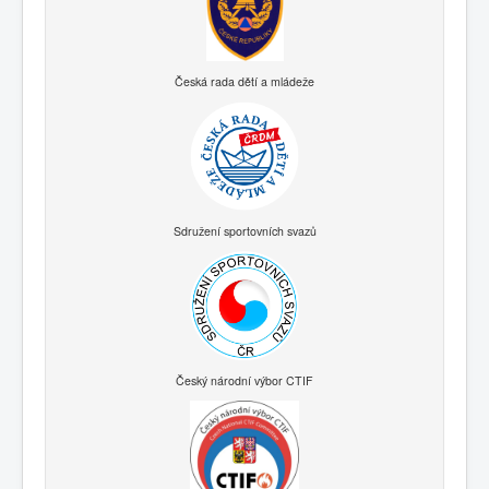
Česká rada dětí a mládeže
Sdružení sportovních svazů
Český národní výbor CTIF