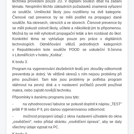
technika provedení pouze 2D. V digitální soutěži dbát na zadání
tématu. Nesplnění těchto základních požadavků znamená vyřazení
ze soutěže. Umělecké školy jsou rozděleny na dvě kategorie.
Členové rad prevence by se měli podílet na propagaci dané
soutěže. Na okresech, okrscích a ve sborech. Členové prevence by
se měli pokusit oslovit školy, učitele a několikrát jim to připomenou.
Možná by se měl vyhotovit propagační leták a ten rozdávat do škol.
Konkrétní téma se vyhlašuje pouze pro práce v digitálních
technologiích. Odměňování vítězů jednotlivých kategoriích
v Republikovém kole soutěže POOD se uskuteční 9.června
v Litoměřicích v hotelu „Koliba“.
K bodu 3:
Program na vygenerování zkušebních testů pro zkoušky odbornosti
preventista je dobrý. Ve většině okresů s ním nejsou problémy při
jeho používání. Tam kde jsou problémy je potřeba program
stáhnout na pevný disk a v nastavení počítačů povolit používat
makra, nebo zajistit novější techniku.
Připomínky k danému programu jsou tyto:
- na vyhodnocovací tabulce se pokusit doplnit k nápisu „TEST“
ještě P III nebo P II, pro danou vygenerovanou odbornost.
- možnost propojení údajů z okna nastavení uživatele do okna
„osvědčení“, nebo přidat stránku „osvědčení úprava“, aby se daly
všechny údaje vypsat na PC.