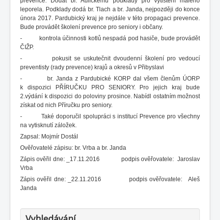
prevence. Dodat br. Aulickému podklady pro vytištění malého
leporela. Podklady dodá br. Tlach a br. Janda, nejpozději do konce
února 2017. Pardubický kraj je nejdále v této propagaci prevence.
Bude provádět školení prevence pro seniory i občany.
- kontrola účinnosti kotlů nespadá pod hasiče, bude provádět
ČIŽP.
- pokusit se uskutečnit dvoudenní školení pro vedoucí
preventisty (rady prevence) krajů a okresů v Přibyslavi
- br. Janda z Pardubické KORP dal všem členům ÚORP
k dispozici PŘÍRUČKU PRO SENIORY. Pro jejich kraj bude
2.výdání k dispozici do poloviny prosince. Nabídl ostatním možnost
získat od nich Příručku pro seniory.
- Také doporučil spolupráci s institucí Prevence pro všechny
na vytisknutí záložek.
Zapsal: Mojmír Dostál
Ověřovatelé zápisu: br. Vrba a br. Janda
Zápis ověřil dne: _17.11.2016 podpis ověřovatele: Jaroslav
Vrba
Zápis ověřil dne: _22.11.2016 podpis ověřovatele: Aleš
Janda
Vyhledávání