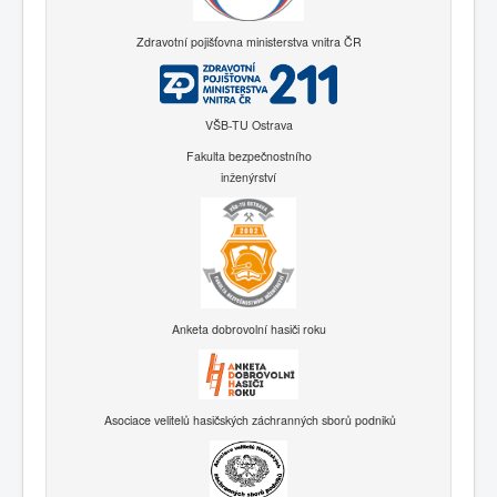
Zdravotní pojišťovna ministerstva vnitra ČR
VŠB-TU Ostrava
Fakulta bezpečnostního
inženýrství
Anketa dobrovolní hasiči roku
Asociace velitelů hasičských záchranných sborů podniků