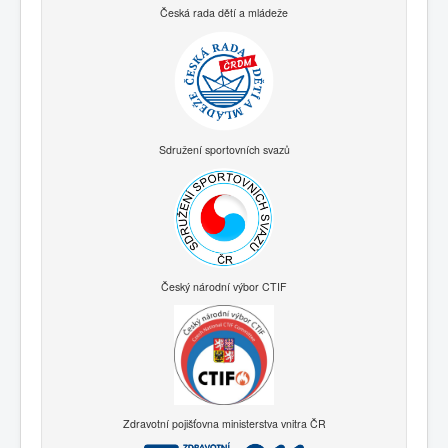
Česká rada dětí a mládeže
Sdružení sportovních svazů
Český národní výbor CTIF
Zdravotní pojišťovna ministerstva vnitra ČR