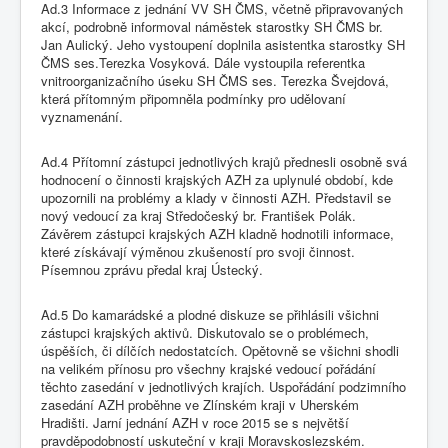
Ad.3 Informace z jednání VV SH ČMS, včetně připravovaných
akcí, podrobně informoval náměstek starostky SH ČMS br.
Jan Aulický. Jeho vystoupení doplnila asistentka starostky SH
ČMS ses.Terezka Vosyková. Dále vystoupila referentka
vnitroorganizačního úseku SH ČMS ses. Terezka Švejdová,
která přítomným připomněla podmínky pro udělovaní
vyznamenání.
Ad.4 Přítomní zástupci jednotlivých krajů přednesli osobně svá
hodnocení o činnosti krajských AZH za uplynulé období, kde
upozornili na problémy a klady v činnosti AZH. Představil se
nový vedoucí za kraj Středočeský br. František Polák.
Závěrem zástupci krajských AZH kladně hodnotili informace,
které získávají výměnou zkušeností pro svoji činnost.
Písemnou zprávu předal kraj Ústecký.
Ad.5 Do kamarádské a plodné diskuze se přihlásili všichni
zástupci krajských aktivů. Diskutovalo se o problémech,
úspěších, či dílčích nedostatcích. Opětovně se všichni shodli
na velikém přínosu pro všechny krajské vedoucí pořádání
těchto zasedání v jednotlivých krajích. Uspořádání podzimního
zasedání AZH proběhne ve Zlínském kraji v Uherském
Hradišti. Jarní jednání AZH v roce 2015 se s největší
pravděpodobností uskuteční v kraji Moravskoslezském.