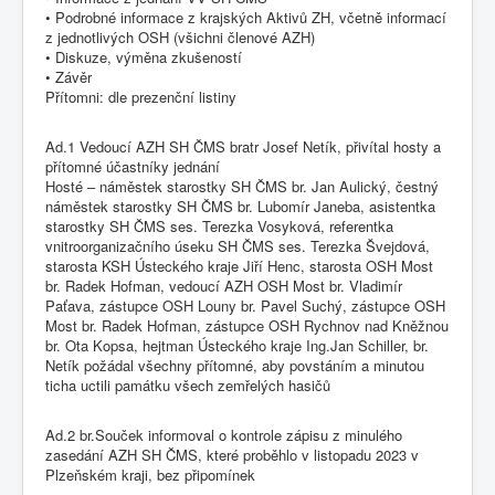
• Podrobné informace z krajských Aktivů ZH, včetně informací
z jednotlivých OSH (všichni členové AZH)
• Diskuze, výměna zkušeností
• Závěr
Přítomni: dle prezenční listiny
Ad.1 Vedoucí AZH SH ČMS bratr Josef Netík, přivítal hosty a
přítomné účastníky jednání
Hosté – náměstek starostky SH ČMS br. Jan Aulický, čestný
náměstek starostky SH ČMS br. Lubomír Janeba, asistentka
starostky SH ČMS ses. Terezka Vosyková, referentka
vnitroorganizačního úseku SH ČMS ses. Terezka Švejdová,
starosta KSH Ústeckého kraje Jiří Henc, starosta OSH Most
br. Radek Hofman, vedoucí AZH OSH Most br. Vladimír
Paťava, zástupce OSH Louny br. Pavel Suchý, zástupce OSH
Most br. Radek Hofman, zástupce OSH Rychnov nad Kněžnou
br. Ota Kopsa, hejtman Ústeckého kraje Ing.Jan Schiller, br.
Netík požádal všechny přítomné, aby povstáním a minutou
ticha uctili památku všech zemřelých hasičů
Ad.2 br.Souček informoval o kontrole zápisu z minulého
zasedání AZH SH ČMS, které proběhlo v listopadu 2023 v
Plzeňském kraji, bez připomínek