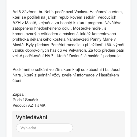
Ad.6 Závěrem br. Netík poděkoval Václavu Hančárovi a všem,
kteří se podíleli na jarním republikovém setkání vedoucích
AZH v Mostě, zejména za bohatý kulturní program. Návštěva
zatopeného hnědouhelného dolu „ Mostecké moře „ s
komentovaným výkladem a následná taktéž komentovaná
prohlídka děkanského kostela Nanebevzetí Panny Marie v
Mostě. Byly předány Pamětní medaile u příležitosti 160. výročí
vzniku dobrovolných hasičů ve Velvarech. Za toto předání patří
velké poděkování HVP , která "Zasloužilé hasiče " podporuje.
Podzimního setkání ve Zlínském kraji se zúčastní i br. Josef
Nitra , který z jednání vždy zveřejní informace v Hasičském
čtení.
Zapsal:
Rudolf Souček
Vedoucí AZH JMK
Vyhledávání
Vyhledávání...