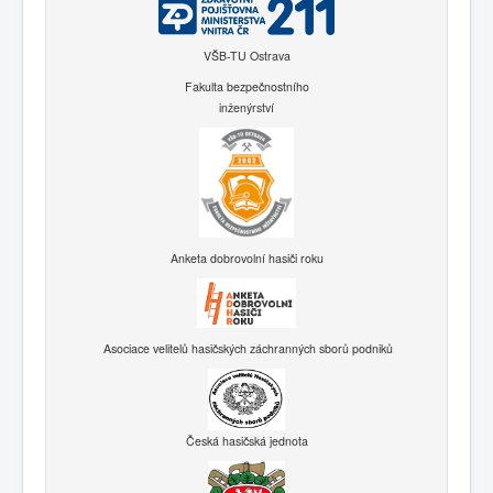
VŠB-TU Ostrava
Fakulta bezpečnostního
inženýrství
Anketa dobrovolní hasiči roku
Asociace velitelů hasičských záchranných sborů podniků
Česká hasičská jednota