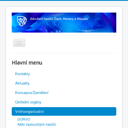
Úvodní stránka
Hlavní menu
Rejstřík sportu
Kontakty
Novelizace Stanov SH ČMS
Aktuality
Plán činnosti 2026
Koncepce/Zaměření
Kalendář akcí
Ústřední orgány
Výhody pro členy
Vnitroorganizační
Portál REDENOX
ÚORVO
Aktiv zasloužilých hasičů