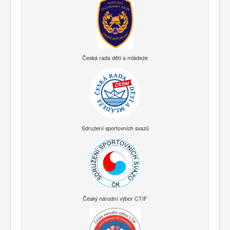
Česká rada dětí a mládeže
Sdružení sportovních svazů
Český národní výbor CTIF