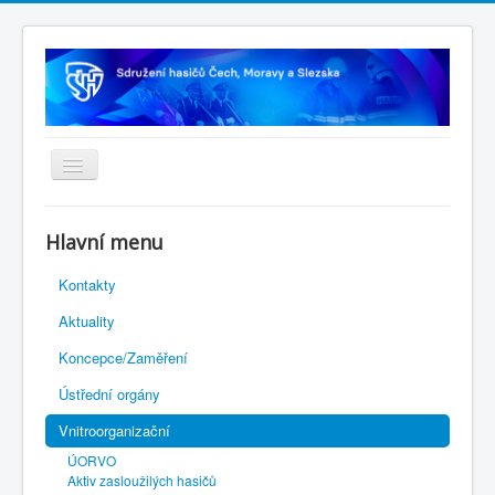
Úvodní stránka
Hlavní menu
Rejstřík sportu
Kontakty
Novelizace Stanov SH ČMS
Aktuality
Plán činnosti 2026
Koncepce/Zaměření
Kalendář akcí
Ústřední orgány
Výhody pro členy
Vnitroorganizační
Portál REDENOX
ÚORVO
Aktiv zasloužilých hasičů