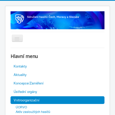
Úvodní stránka
Hlavní menu
Rejstřík sportu
Kontakty
Novelizace Stanov SH ČMS
Aktuality
Plán činnosti 2026
Koncepce/Zaměření
Kalendář akcí
Ústřední orgány
Výhody pro členy
Vnitroorganizační
Portál REDENOX
ÚORVO
Aktiv zasloužilých hasičů