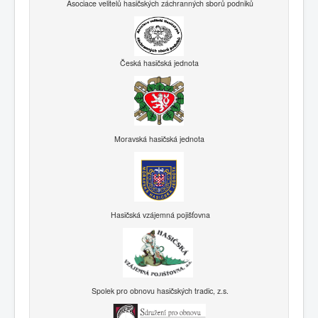
Asociace velitelů hasičských záchranných sborů podniků
Česká hasičská jednota
Moravská hasičská jednota
Hasičská vzájemná pojišťovna
Spolek pro obnovu hasičských tradic, z.s.